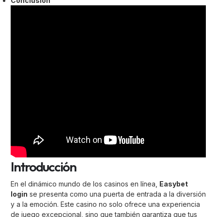
Conclusión
Introducción
En el dinámico mundo de los casinos en línea,
Easybet
login
se presenta como una puerta de entrada a la diversión
y a la emoción. Este casino no solo ofrece una experiencia
de juego excepcional, sino que también garantiza que tus