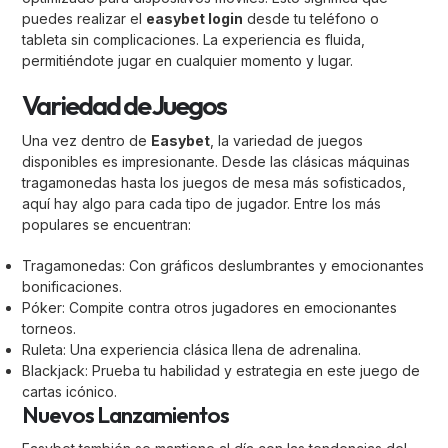
puedes realizar el
easybet login
desde tu teléfono o
tableta sin complicaciones. La experiencia es fluida,
permitiéndote jugar en cualquier momento y lugar.
Variedad de Juegos
Una vez dentro de
Easybet
, la variedad de juegos
disponibles es impresionante. Desde las clásicas máquinas
tragamonedas hasta los juegos de mesa más sofisticados,
aquí hay algo para cada tipo de jugador. Entre los más
populares se encuentran:
Tragamonedas: Con gráficos deslumbrantes y emocionantes
bonificaciones.
Póker: Compite contra otros jugadores en emocionantes
torneos.
Ruleta: Una experiencia clásica llena de adrenalina.
Blackjack: Prueba tu habilidad y estrategia en este juego de
cartas icónico.
Nuevos Lanzamientos