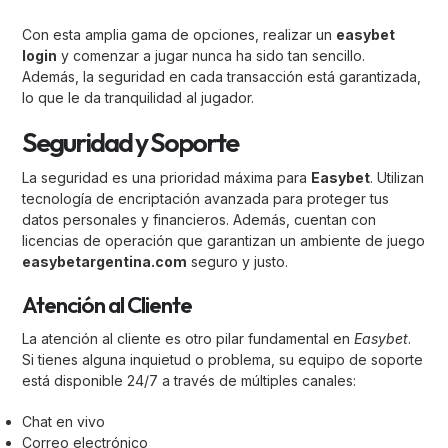
Con esta amplia gama de opciones, realizar un
easybet
login
y comenzar a jugar nunca ha sido tan sencillo.
Además, la seguridad en cada transacción está garantizada,
lo que le da tranquilidad al jugador.
Seguridad y Soporte
La seguridad es una prioridad máxima para
Easybet
. Utilizan
tecnología de encriptación avanzada para proteger tus
datos personales y financieros. Además, cuentan con
licencias de operación que garantizan un ambiente de juego
easybetargentina.com
seguro y justo.
Atención al Cliente
La atención al cliente es otro pilar fundamental en
Easybet
.
Si tienes alguna inquietud o problema, su equipo de soporte
está disponible 24/7 a través de múltiples canales:
Chat en vivo
Correo electrónico