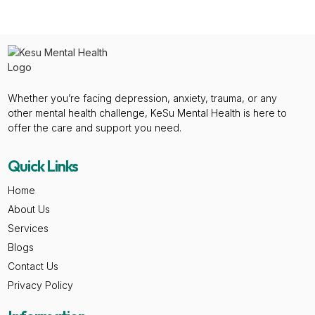
Whether you’re facing depression, anxiety, trauma, or any
other mental health challenge, KeSu Mental Health is here to
offer the care and support you need.
Quick Links
Home
About Us
Services
Blogs
Contact Us
Privacy Policy