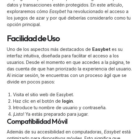
datos y transacciones estén protegidos. En este artículo,
exploraremos cómo
Easybet
ha revolucionado el acceso a
los juegos de azar y por qué deberías considerarlo como tu
opción principal.
Facilidad de Uso
Uno de los aspectos más destacados de
Easybet
es su
interfaz intuitiva, diseñada para facilitar el acceso a los
usuarios. Desde el momento en que accedes a la página, te
das cuenta de que han priorizado la experiencia del usuario.
Al iniciar sesión, te encuentras con un proceso ágil que se
divide en pocos pasos:
Visita el sitio web de Easybet.
Haz clic en el botón de
login
.
Introduce tu nombre de usuario y contraseña.
¡Listo! Ya estás preparado para jugar.
Compatibilidad Móvil
Además de su accesibilidad en computadoras,
Easybet
está
optimizado para dispositivos móviles. Esto significa que