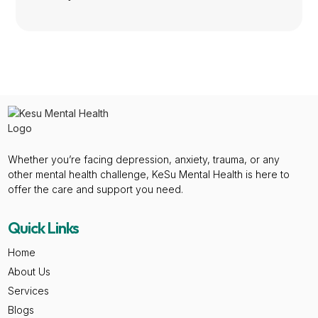
Whether you’re facing depression, anxiety, trauma, or any
other mental health challenge, KeSu Mental Health is here to
offer the care and support you need.
Quick Links
Home
About Us
Services
Blogs