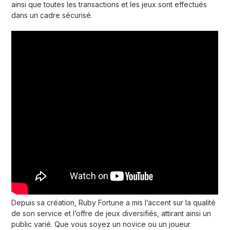
ainsi que toutes les transactions et les jeux sont effectués
dans un cadre sécurisé.
Depuis sa création, Ruby Fortune a mis l’accent sur la qualité
de son service et l’offre de jeux diversifiés, attirant ainsi un
public varié. Que vous soyez un novice ou un joueur