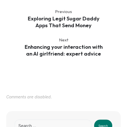
Previous
Exploring Legit Sugar Daddy
Apps That Send Money
Next
Enhancing your interaction with
an AI girlfriend: expert advice
Comments are disabled.
Search