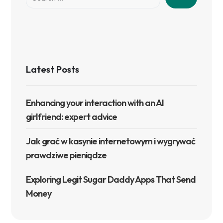
Latest Posts
Enhancing your interaction with an AI
girlfriend: expert advice
Jak grać w kasynie internetowym i wygrywać
prawdziwe pieniądze
Exploring Legit Sugar Daddy Apps That Send
Money