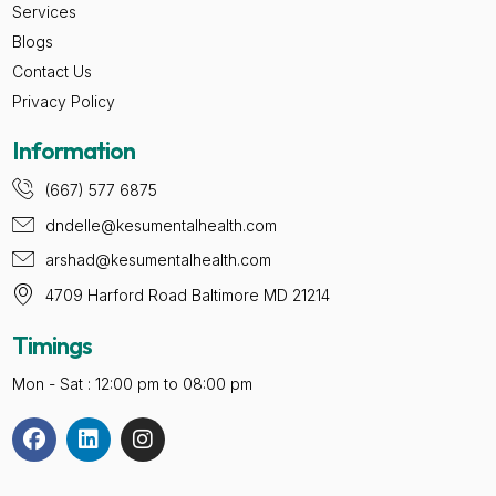
Services
Blogs
Contact Us
Privacy Policy
Information
(667) 577 6875
dndelle@kesumentalhealth.com
arshad@kesumentalhealth.com
4709 Harford Road Baltimore MD 21214
Timings
Mon - Sat : 12:00 pm to 08:00 pm