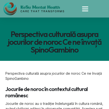
Perspectiva culturală asupra
jocurilor de noroc Ce ne învață
SpinoGambino
Perspectiva culturală asupra jocurilor de noroc Ce ne învață
SpinoGambino
Jocurile de noroc în contextul cultural
românesc
Jocurile de noroc au o tradiție îndelungată în cultura română,
având rădăcini adânci în obiceiurile comunității. Acestea sunt