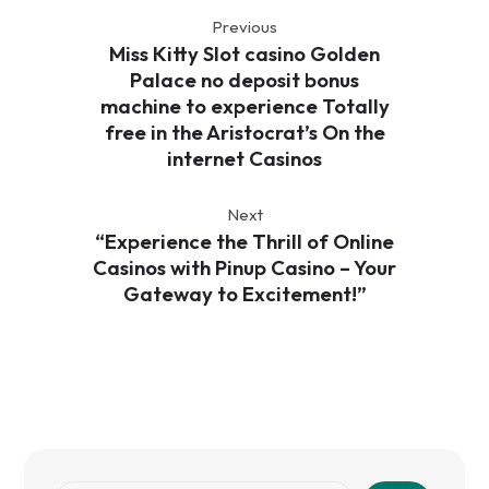
Previous
Miss Kitty Slot casino Golden
Palace no deposit bonus
machine to experience Totally
free in the Aristocrat’s On the
internet Casinos
Next
“Experience the Thrill of Online
Casinos with Pinup Casino – Your
Gateway to Excitement!”