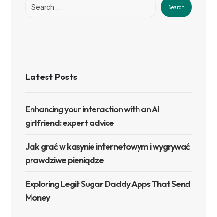
Search
Latest Posts
Enhancing your interaction with an AI
girlfriend: expert advice
Jak grać w kasynie internetowym i wygrywać
prawdziwe pieniądze
Exploring Legit Sugar Daddy Apps That Send
Money