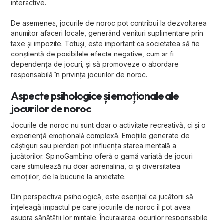
interactive.
De asemenea, jocurile de noroc pot contribui la dezvoltarea
anumitor afaceri locale, generând venituri suplimentare prin
taxe și impozite. Totuși, este important ca societatea să fie
conștientă de posibilele efecte negative, cum ar fi
dependența de jocuri, și să promoveze o abordare
responsabilă în privința jocurilor de noroc.
Aspecte psihologice și emoționale ale
jocurilor de noroc
Jocurile de noroc nu sunt doar o activitate recreativă, ci și o
experiență emoțională complexă. Emoțiile generate de
câștiguri sau pierderi pot influența starea mentală a
jucătorilor. SpinoGambino oferă o gamă variată de jocuri
care stimulează nu doar adrenalina, ci și diversitatea
emoțiilor, de la bucurie la anxietate.
Din perspectiva psihologică, este esențial ca jucătorii să
înțeleagă impactul pe care jocurile de noroc îl pot avea
asupra sănătății lor mintale. Încurajarea jocurilor responsabile