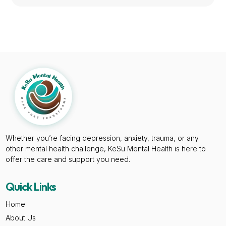
Whether you’re facing depression, anxiety, trauma, or any
other mental health challenge, KeSu Mental Health is here to
offer the care and support you need.
Quick Links
Home
About Us