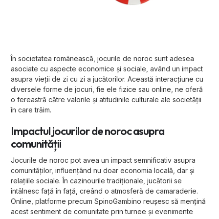
În societatea românească, jocurile de noroc sunt adesea
asociate cu aspecte economice și sociale, având un impact
asupra vieții de zi cu zi a jucătorilor. Această interacțiune cu
diversele forme de jocuri, fie ele fizice sau online, ne oferă
o fereastră către valorile și atitudinile culturale ale societății
în care trăim.
Impactul jocurilor de noroc asupra
comunității
Jocurile de noroc pot avea un impact semnificativ asupra
comunităților, influențând nu doar economia locală, dar și
relațiile sociale. În cazinourile tradiționale, jucătorii se
întâlnesc față în față, creând o atmosferă de camaraderie.
Online, platforme precum SpinoGambino reușesc să mențină
acest sentiment de comunitate prin turnee și evenimente