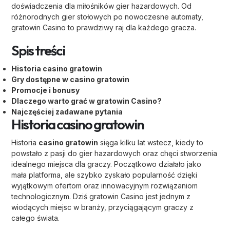
doświadczenia dla miłośników gier hazardowych. Od
różnorodnych gier stołowych po nowoczesne automaty,
gratowin Casino to prawdziwy raj dla każdego gracza.
Spis treści
Historia casino gratowin
Gry dostępne w casino gratowin
Promocje i bonusy
Dlaczego warto grać w gratowin Casino?
Najczęściej zadawane pytania
Historia casino gratowin
Historia
casino gratowin
sięga kilku lat wstecz, kiedy to
powstało z pasji do gier hazardowych oraz chęci stworzenia
idealnego miejsca dla graczy. Początkowo działało jako
mała platforma, ale szybko zyskało popularność dzięki
wyjątkowym ofertom oraz innowacyjnym rozwiązaniom
technologicznym. Dziś gratowin Casino jest jednym z
wiodących miejsc w branży, przyciągającym graczy z
całego świata.