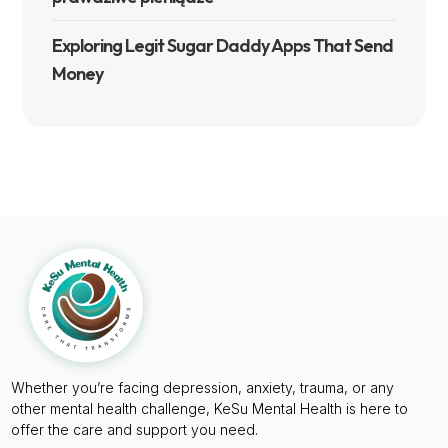
Exploring Legit Sugar Daddy Apps That Send
Money
Whether you’re facing depression, anxiety, trauma, or any
other mental health challenge, KeSu Mental Health is here to
offer the care and support you need.