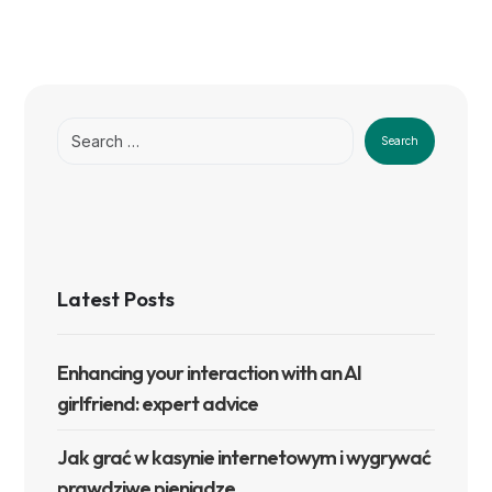
Search
Latest Posts
Enhancing your interaction with an AI
girlfriend: expert advice
Jak grać w kasynie internetowym i wygrywać
prawdziwe pieniądze