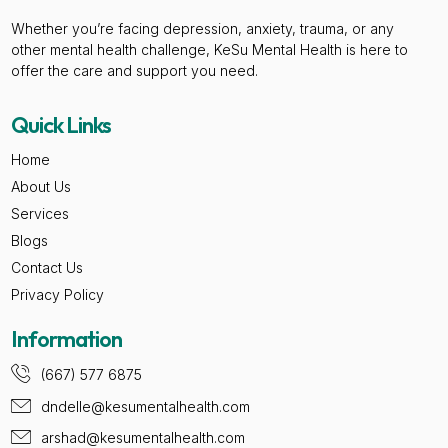
Whether you’re facing depression, anxiety, trauma, or any
other mental health challenge, KeSu Mental Health is here to
offer the care and support you need.
Quick Links
Home
About Us
Services
Blogs
Contact Us
Privacy Policy
Information
(667) 577 6875
dndelle@kesumentalhealth.com
arshad@kesumentalhealth.com