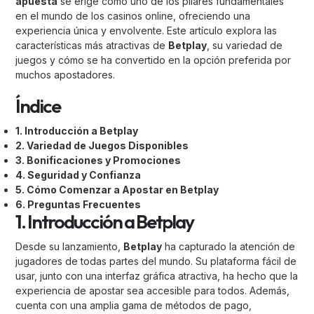
apuesta
se erige como uno de los pilares fundamentales
en el mundo de los casinos online, ofreciendo una
experiencia única y envolvente. Este artículo explora las
características más atractivas de
Betplay
, su variedad de
juegos y cómo se ha convertido en la opción preferida por
muchos apostadores.
Índice
1. Introducción a Betplay
2. Variedad de Juegos Disponibles
3. Bonificaciones y Promociones
4. Seguridad y Confianza
5. Cómo Comenzar a Apostar en Betplay
6. Preguntas Frecuentes
1. Introducción a Betplay
Desde su lanzamiento,
Betplay
ha capturado la atención de
jugadores de todas partes del mundo. Su plataforma fácil de
usar, junto con una interfaz gráfica atractiva, ha hecho que la
experiencia de apostar sea accesible para todos. Además,
cuenta con una amplia gama de métodos de pago,