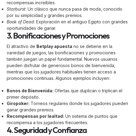
recompensas increíbles.
Starburst
: Un clásico que nunca pasa de moda, conocido
por su simplicidad y grandes premios.
Book of Dead
: Exploración en el antiguo Egipto con grandes
oportunidades de ganar.
3. Bonificaciones y Promociones
El atractivo de
Betplay apuesta
no se detiene en la
variedad de juegos; las bonificaciones y promociones
también juegan un papel fundamental. Nuevos usuarios
pueden disfrutar de generosos bonos de bienvenida,
mientras que los jugadores habituales tienen acceso a
promociones continuas. Algunos ejemplos incluyen:
Bonos de Bienvenida:
Ofertas que duplican o triplican el
primer depósito.
Giropoker:
Torneos regulares donde los jugadores pueden
ganar grandes premios.
Recompensas por lealtad:
Un sistema de puntos que
recompensa a los jugadores frecuentes.
4. Seguridad y Confianza