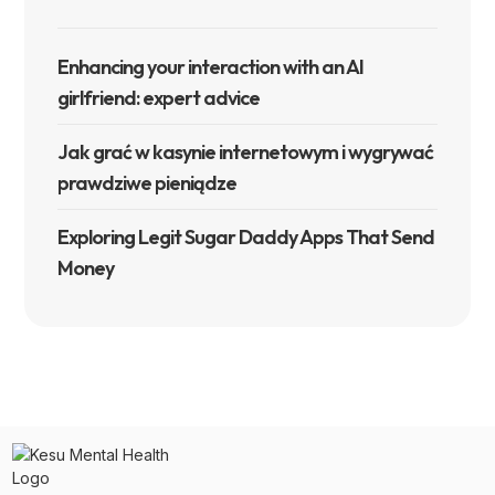
Enhancing your interaction with an AI
girlfriend: expert advice
Jak grać w kasynie internetowym i wygrywać
prawdziwe pieniądze
Exploring Legit Sugar Daddy Apps That Send
Money