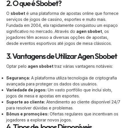
2. O que é Sbobet?
O
sbobet
é uma plataforma de apostas online que fornece
serviços de jogos de cassino, esportes e muito mais.
Fundada em 2004, ela rapidamente conquistou um espaço
significativo no mercado. Através do
agen sbobet
, os
jogadores têm acesso a diversas opções de apostas,
desde eventos esportivos até jogos de mesa clássicos.
3. Vantagens de Utilizar Agen Sbobet
Optar pelo
agen sbobet
traz várias vantagens notáveis:
Segurança:
A plataforma utiliza tecnologia de criptografia
avançada para proteger os dados dos usuários.
Variedade de jogos:
Um vasto portfólio que inclui slots,
jogos de mesa e apostas em esportes.
Suporte ao cliente:
Atendimento ao cliente disponível 24/7
para resolver dúvidas e problemas.
Bônus e promoções:
Ofertas regulares que incentivam os
jogadores a explorar novos jogos.
4. Tipos de Jogos Disponíveis