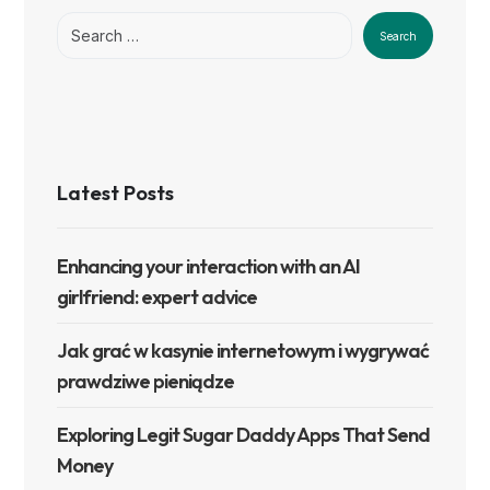
Search
Latest Posts
Enhancing your interaction with an AI
girlfriend: expert advice
Jak grać w kasynie internetowym i wygrywać
prawdziwe pieniądze
Exploring Legit Sugar Daddy Apps That Send
Money