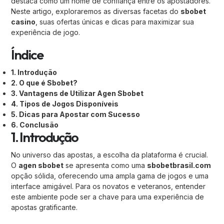
destaca como um nome de confiança entre os apostadores.
Neste artigo, exploraremos as diversas facetas do
sbobet
casino
, suas ofertas únicas e dicas para maximizar sua
experiência de jogo.
Índice
1. Introdução
2. O que é Sbobet?
3. Vantagens de Utilizar Agen Sbobet
4. Tipos de Jogos Disponíveis
5. Dicas para Apostar com Sucesso
6. Conclusão
1. Introdução
No universo das apostas, a escolha da plataforma é crucial.
O
agen sbobet
se apresenta como uma
sbobetbrasil.com
opção sólida, oferecendo uma ampla gama de jogos e uma
interface amigável. Para os novatos e veteranos, entender
este ambiente pode ser a chave para uma experiência de
apostas gratificante.