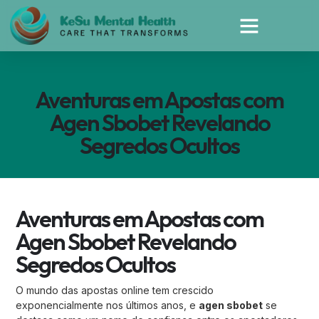
Aventuras em Apostas com
Agen Sbobet Revelando
Segredos Ocultos
Aventuras em Apostas com
Agen Sbobet Revelando
Segredos Ocultos
O mundo das apostas online tem crescido
exponencialmente nos últimos anos, e
agen sbobet
se