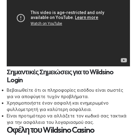
Σημαντικές Σημειώσεις για το Wildsino
Login
Βεβαιωθείτε ότι οι πληροφορίες εισόδου είναι σωστές
για να αποφύγετε τυχόν προβλήματα.
Χρησιμοποιήστε έναν ασφαλή και ενημερωμένο
φυλλομετρητή για καλύτερη ασφάλεια.
Είναι προτιμότερο να αλλάζετε τον κωδικό σας τακτικά
για την ασφάλεια του λογαριασμού σας.
Οφέλη του Wildsino Casino