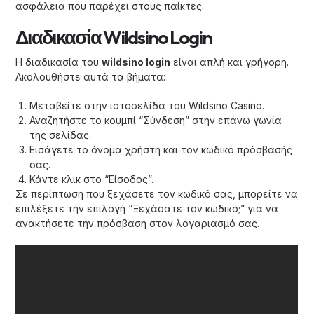
ασφάλεια που παρέχει στους παίκτες.
Διαδικασία Wildsino Login
Η διαδικασία του
wildsino login
είναι απλή και γρήγορη.
Ακολουθήστε αυτά τα βήματα:
Μεταβείτε στην ιστοσελίδα του Wildsino Casino.
Αναζητήστε το κουμπί “Σύνδεση” στην επάνω γωνία
της σελίδας.
Εισάγετε το όνομα χρήστη και τον κωδικό πρόσβασής
σας.
Κάντε κλικ στο “Είσοδος”.
Σε περίπτωση που ξεχάσετε τον κωδικό σας, μπορείτε να
επιλέξετε την επιλογή “Ξεχάσατε τον κωδικό;” για να
ανακτήσετε την πρόσβαση στον λογαριασμό σας.