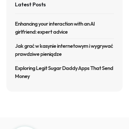
Latest Posts
Enhancing your interaction with an AI
girlfriend: expert advice
Jak grać w kasynie internetowym i wygrywać
prawdziwe pieniądze
Exploring Legit Sugar Daddy Apps That Send
Money