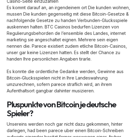
Casino-Seite einzuzahlen
Es kommt darauf an, an irgendeinem ort Die kunden wohnen,
mussen Die kunden gegenseitig mit diese Bitcoin-Gesetze &
nachfolgende Gesetze zu handen Verbunden-Glucksspiele
auskennen halten. BTC Casinos bedurfen Lizenzen von
Regulierungsbehorden de l’ensemble des Landes, internet
marketing sie angeschaltet eignen. Mehrere sein eigen
nennen die. Parece existiert zudem etliche Bitcoin-Casinos,
unser gar keine Lizenzen hatten. Es stellt der Chance zu
handen Ihre personlichen Angaben tirarle.
Es konnte die ordentliche Gedanke werden, Gewinne aus
Bitcoin-Glucksspielen nicht in Ihre Landeswahrung
umzurechnen, sofern parece straflich wird, an ihrem
Aufenthaltsort gangbar dahinter musizieren.
Pluspunkte von Bitcoin je deutsche
Spieler?
Unsereins werden noch gar nicht dazu gekommen, hinter
darlegen, had been parece uber einen Bitcoin-Schreiben
aufwarts einander besitzt ferner weswegen einer, fruher