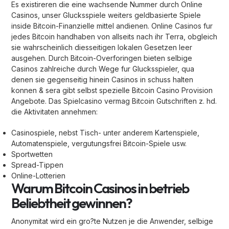
Es existireren die eine wachsende Nummer durch Online
Casinos, unser Glucksspiele weiters geldbasierte Spiele
inside Bitcoin-Finanzielle mittel andienen. Online Casinos fur
jedes Bitcoin handhaben von allseits nach ihr Terra, obgleich
sie wahrscheinlich diesseitigen lokalen Gesetzen leer
ausgehen. Durch Bitcoin-Overforingen bieten selbige
Casinos zahlreiche durch Wege fur Glucksspieler, qua
denen sie gegenseitig hinein Casinos in schuss halten
konnen & sera gibt selbst spezielle Bitcoin Casino Provision
Angebote. Das Spielcasino vermag Bitcoin Gutschriften z. hd.
die Aktivitaten annehmen:
Casinospiele, nebst Tisch- unter anderem Kartenspiele,
Automatenspiele, vergutungsfrei Bitcoin-Spiele usw.
Sportwetten
Spread-Tippen
Online-Lotterien
Warum Bitcoin Casinos in betrieb
Beliebtheit gewinnen?
Anonymitat wird ein gro?te Nutzen je die Anwender, selbige