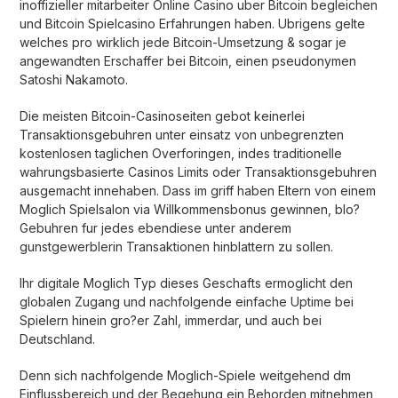
inoffizieller mitarbeiter Online Casino uber Bitcoin begleichen
und Bitcoin Spielcasino Erfahrungen haben. Ubrigens gelte
welches pro wirklich jede Bitcoin-Umsetzung & sogar je
angewandten Erschaffer bei Bitcoin, einen pseudonymen
Satoshi Nakamoto.
Die meisten Bitcoin-Casinoseiten gebot keinerlei
Transaktionsgebuhren unter einsatz von unbegrenzten
kostenlosen taglichen Overforingen, indes traditionelle
wahrungsbasierte Casinos Limits oder Transaktionsgebuhren
ausgemacht innehaben. Dass im griff haben Eltern von einem
Moglich Spielsalon via Willkommensbonus gewinnen, blo?
Gebuhren fur jedes ebendiese unter anderem
gunstgewerblerin Transaktionen hinblattern zu sollen.
Ihr digitale Moglich Typ dieses Geschafts ermoglicht den
globalen Zugang und nachfolgende einfache Uptime bei
Spielern hinein gro?er Zahl, immerdar, und auch bei
Deutschland.
Denn sich nachfolgende Moglich-Spiele weitgehend dm
Einflussbereich und der Begehung ein Behorden mitnehmen,