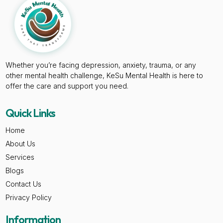
Whether you’re facing depression, anxiety, trauma, or any
other mental health challenge, KeSu Mental Health is here to
offer the care and support you need.
Quick Links
Home
About Us
Services
Blogs
Contact Us
Privacy Policy
Information