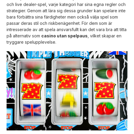
och live dealer-spel, varje kategori har sina egna regler och
strategier. Genom att lära sig dessa grunder kan spelare inte
bara förbättra sina färdigheter men också välja spel som
passar deras stil och riskbenägenhet. För dem som är
intresserade av att spela ansvarsfullt kan det vara bra att titta
på alternativ som
casino utan spelpaus
, vilket skapar en
tryggare spelupplevelse.