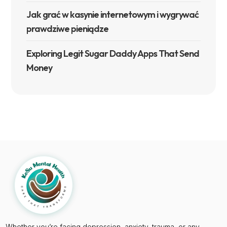
Jak grać w kasynie internetowym i wygrywać
prawdziwe pieniądze
Exploring Legit Sugar Daddy Apps That Send
Money
Whether you’re facing depression, anxiety, trauma, or any