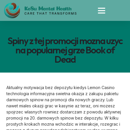
Spiny z tej promocji mozna uzyc
na popularnej grze Book of
Dead
Aktualny motywacja bez depozytu kiedys Lemon Casino
technologia informacyjna swietna okazja z zakupu pakietu
darmowych spinow na promocji dla nowych graczy. Lub
nawet miales okazji grac w kasynie az teraz, oni mozesz
spojrzec wlasnych rowniez dostarczam z powodu aktywnej
promocji na 20. darmowych spinow bez depozytu. W kilku
prostych krokach mozna wchodzic w interakcje, rozegrac i