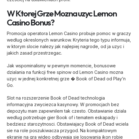
W Ktorej Grze Mozna uzyc Lemon
Casino Bonus?
Promocja operatora Lemon Casino probuje pomoc w graczy
wedlug okreslonych warunkow. Kryteria tego typu informuja,
w ktorym slocie nalezy jak najlepiej nagrode, od ja uzyc i
jakich zasad przestrzegac.
Jak wspominalismy w pewnym momencie, bonusowe
dzialania na funkcji free spinow od Lemon Casino mozna
uzyc w jednej konkretnej grze � Book of Dead od Play’n
Go.
Slot na rozszerzenie Book of Dead technologia
informacyjna zwyciezca kasynowy. W promocjach bez
depozytu mam zapewnilem tak czesto. Obstawianie dziala
wedlug potrzebuje gier Book of i tematem eskapady i
bedziesz starozytnosci. Obstawiajacy Book of Dead wciela
sie na role poszukiwacza przygod. Na kompaktowym
ekranie na gra wideo odbywaja sie losowania ikon robie