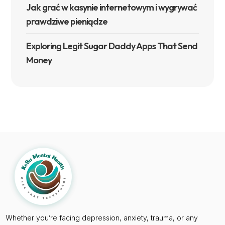
Jak grać w kasynie internetowym i wygrywać
prawdziwe pieniądze
Exploring Legit Sugar Daddy Apps That Send
Money
Whether you’re facing depression, anxiety, trauma, or any