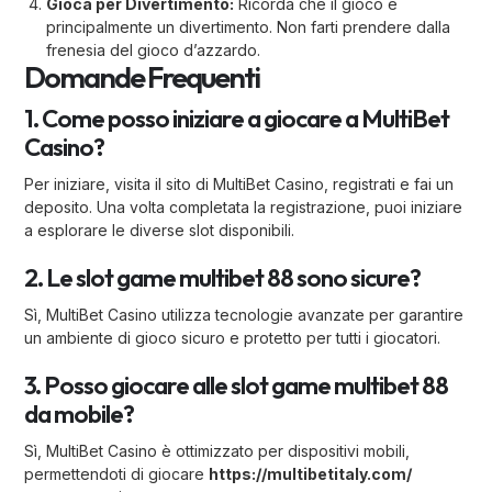
Gioca per Divertimento:
Ricorda che il gioco è
principalmente un divertimento. Non farti prendere dalla
frenesia del gioco d’azzardo.
Domande Frequenti
1. Come posso iniziare a giocare a MultiBet
Casino?
Per iniziare, visita il sito di MultiBet Casino, registrati e fai un
deposito. Una volta completata la registrazione, puoi iniziare
a esplorare le diverse slot disponibili.
2. Le slot game multibet 88 sono sicure?
Sì, MultiBet Casino utilizza tecnologie avanzate per garantire
un ambiente di gioco sicuro e protetto per tutti i giocatori.
3. Posso giocare alle slot game multibet 88
da mobile?
Sì, MultiBet Casino è ottimizzato per dispositivi mobili,
permettendoti di giocare
https://multibetitaly.com/