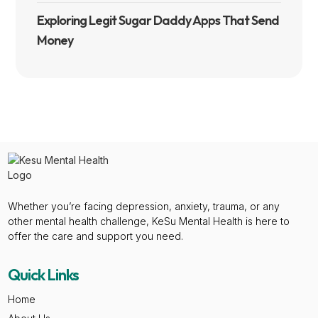
Exploring Legit Sugar Daddy Apps That Send
Money
Whether you’re facing depression, anxiety, trauma, or any
other mental health challenge, KeSu Mental Health is here to
offer the care and support you need.
Quick Links
Home