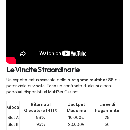
Le Vincite Straordinarie
Un aspetto entusiasmante delle
slot game multibet 88
è il
potenziale di vincita. Ecco un confronto di alcuni giochi
popolari disponibili al MultiBet Casino:
Ritorno al
Jackpot
Linee di
Gioco
Giocatore (RTP)
Massimo
Pagamento
Slot A
96%
10.000€
25
Slot B
95%
20.000€
50