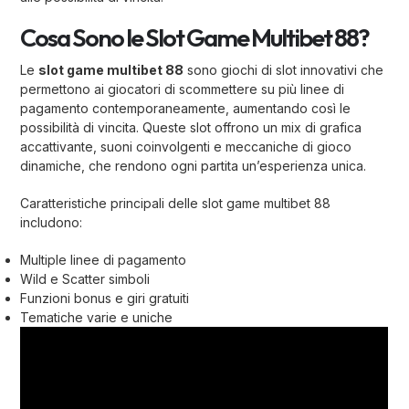
Cosa Sono le Slot Game Multibet 88?
Le
slot game multibet 88
sono giochi di slot innovativi che
permettono ai giocatori di scommettere su più linee di
pagamento contemporaneamente, aumentando così le
possibilità di vincita. Queste slot offrono un mix di grafica
accattivante, suoni coinvolgenti e meccaniche di gioco
dinamiche, che rendono ogni partita un’esperienza unica.
Caratteristiche principali delle slot game multibet 88
includono:
Multiple linee di pagamento
Wild e Scatter simboli
Funzioni bonus e giri gratuiti
Tematiche varie e uniche