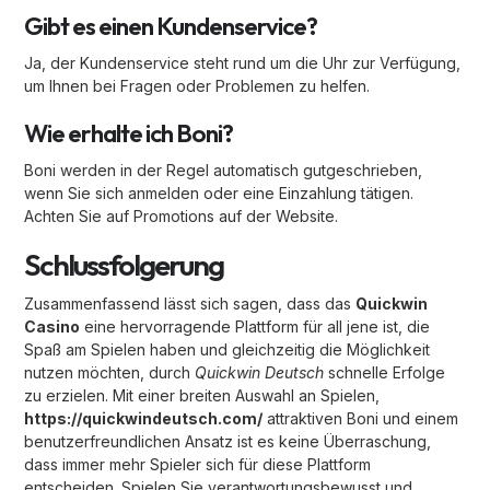
Gibt es einen Kundenservice?
Ja, der Kundenservice steht rund um die Uhr zur Verfügung,
um Ihnen bei Fragen oder Problemen zu helfen.
Wie erhalte ich Boni?
Boni werden in der Regel automatisch gutgeschrieben,
wenn Sie sich anmelden oder eine Einzahlung tätigen.
Achten Sie auf Promotions auf der Website.
Schlussfolgerung
Zusammenfassend lässt sich sagen, dass das
Quickwin
Casino
eine hervorragende Plattform für all jene ist, die
Spaß am Spielen haben und gleichzeitig die Möglichkeit
nutzen möchten, durch
Quickwin Deutsch
schnelle Erfolge
zu erzielen. Mit einer breiten Auswahl an Spielen,
https://quickwindeutsch.com/
attraktiven Boni und einem
benutzerfreundlichen Ansatz ist es keine Überraschung,
dass immer mehr Spieler sich für diese Plattform
entscheiden. Spielen Sie verantwortungsbewusst und