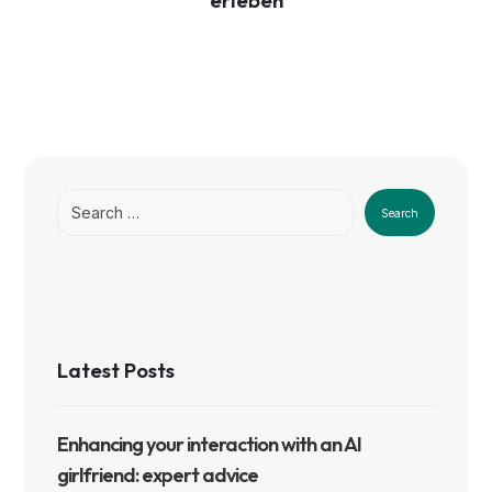
erleben
Search
Latest Posts
Enhancing your interaction with an AI
girlfriend: expert advice