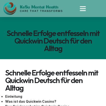
Schnelle Erfolge entfesseln mit
Quickwin Deutsch für den
Alltag
Schnelle Erfolge entfesseln mit
Quickwin Deutsch für den
Alltag
Einleitung
Was ist das Quickwin Casino?