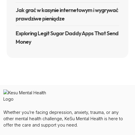
Jak grać w kasynie internetowym i wygrywać
prawdziwe pieniądze
Exploring Legit Sugar Daddy Apps That Send
Money
Whether you’re facing depression, anxiety, trauma, or any
other mental health challenge, KeSu Mental Health is here to
offer the care and support you need.