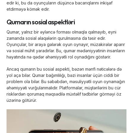
edir ki, bu da oyunçuların düşüncə bacarıqlarını inkişaf
etdirməyə kömək edir.
Qumarın sosial aspektləri
Qumar, yalnız bir əyləncə forması olmaqla qalmayıb, eyni
zamanda sosial əlaqələrin qurulmasına da təsir edir.
Oyunçular, bir araya gələrək oyun oynayır, müzakirələr aparır
və sosial mühit yaradırlar. Bu, qumar mədəniyyətinin insanların
həyatında nə qədər əhəmiyyətli rol oynadığını göstərir.
Ancaq qumarın bu sosial aspekti, bəzən mənfi nəticələrə də
yol aça bilər. Qumar bağımlılığı, bəzi insanlar üçün ciddi bir
problem ola bilər. Bu səbəbdən, məsuliyyətli oyun oynamağın
əhəmiyyəti vurğulanmalıdır. Platformalar, müştərilərini bu cür
risklərdən qorumaq məqsədilə müxtəlif tədbirlər görməyi öz
üzərinə götürür.