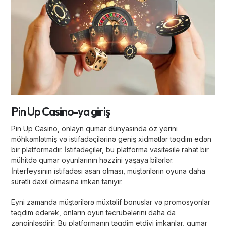
Pin Up Casino-ya giriş
Pin Up Casino, onlayn qumar dünyasında öz yerini
möhkəmlətmiş və istifadəçilərinə geniş xidmətlər təqdim edən
bir platformadır. İstifadəçilər, bu platforma vasitəsilə rahat bir
mühitdə qumar oyunlarının həzzini yaşaya bilərlər.
İnterfeysinin istifadəsi asan olması, müştərilərin oyuna daha
sürətli daxil olmasına imkan tanıyır.
Eyni zamanda müştərilərə müxtəlif bonuslar və promosyonlar
təqdim edərək, onların oyun təcrübələrini daha da
zənginləşdirir. Bu platformanın təqdim etdiyi imkanlar, qumar