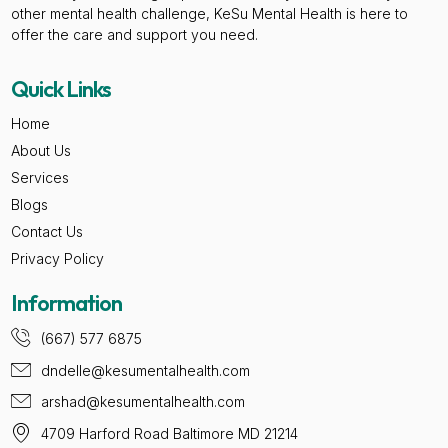
other mental health challenge, KeSu Mental Health is here to
offer the care and support you need.
Quick Links
Home
About Us
Services
Blogs
Contact Us
Privacy Policy
Information
(667) 577 6875
dndelle@kesumentalhealth.com
arshad@kesumentalhealth.com
4709 Harford Road Baltimore MD 21214