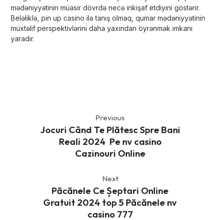
mədəniyyətinin müasir dövrdə necə inkişaf etdiyini göstərir.
Beləliklə, pin up casino ilə tanış olmaq, qumar mədəniyyətinin
müxtəlif perspektivlərini daha yaxından öyrənmək imkanı
yaradır.
Previous
Jocuri Când Te Plătesc Spre Bani
Reali 2024 ️ Pe nv casino
Cazinouri Online
Next
Păcănele Ce Șeptari Online
Gratuit 2024 top 5 Păcănele nv
casino 777