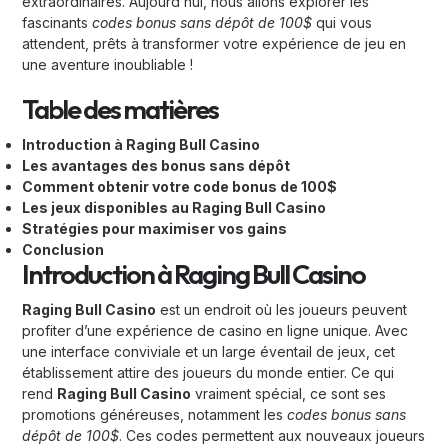
extraordinaires. Aujourd’hui, nous allons explorer les
fascinants
codes bonus sans dépôt de 100$
qui vous
attendent, prêts à transformer votre expérience de jeu en
une aventure inoubliable !
Table des matières
Introduction à Raging Bull Casino
Les avantages des bonus sans dépôt
Comment obtenir votre code bonus de 100$
Les jeux disponibles au Raging Bull Casino
Stratégies pour maximiser vos gains
Conclusion
Introduction à Raging Bull Casino
Raging Bull Casino
est un endroit où les joueurs peuvent
profiter d’une expérience de casino en ligne unique. Avec
une interface conviviale et un large éventail de jeux, cet
établissement attire des joueurs du monde entier. Ce qui
rend
Raging Bull Casino
vraiment spécial, ce sont ses
promotions généreuses, notamment les
codes bonus sans
dépôt de 100$
. Ces codes permettent aux nouveaux joueurs