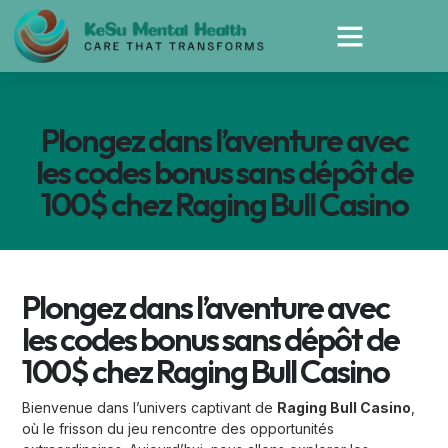
Plongez dans l’aventure avec
les codes bonus sans dépôt de
100$ chez Raging Bull Casino
Plongez dans l’aventure avec
les codes bonus sans dépôt de
100$ chez Raging Bull Casino
Bienvenue dans l’univers captivant de
Raging Bull Casino
,
où le frisson du jeu rencontre des opportunités