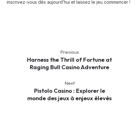
inscrivez-vous dès aujourd’hui et laissez le jeu commencer !
Previous
Harness the Thrill of Fortune at
Raging Bull Casino Adventure
Next
Pistolo Casino : Explorer le
monde des jeux à enjeux élevés