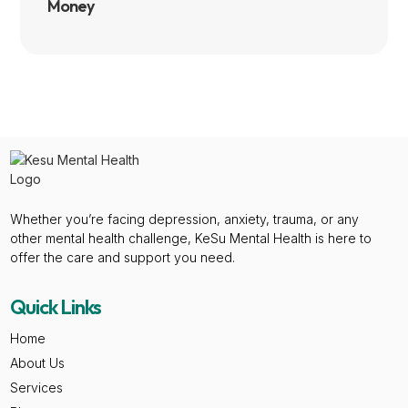
Money
Whether you’re facing depression, anxiety, trauma, or any
other mental health challenge, KeSu Mental Health is here to
offer the care and support you need.
Quick Links
Home
About Us
Services