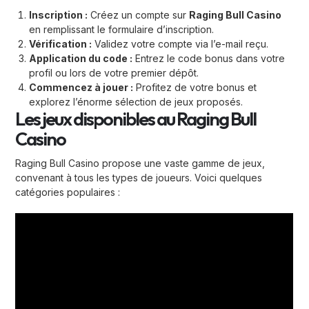
Inscription :
Créez un compte sur
Raging Bull Casino
en remplissant le formulaire d’inscription.
Vérification :
Validez votre compte via l’e-mail reçu.
Application du code :
Entrez le code bonus dans votre
profil ou lors de votre premier dépôt.
Commencez à jouer :
Profitez de votre bonus et
explorez l’énorme sélection de jeux proposés.
Les jeux disponibles au Raging Bull
Casino
Raging Bull Casino propose une vaste gamme de jeux,
convenant à tous les types de joueurs. Voici quelques
catégories populaires :