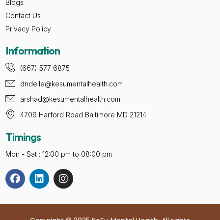
Blogs
Contact Us
Privacy Policy
Information
(667) 577 6875
dndelle@kesumentalhealth.com
arshad@kesumentalhealth.com
4709 Harford Road Baltimore MD 21214
Timings
Mon - Sat : 12:00 pm to 08:00 pm