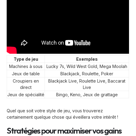
Type de jeu
Exemples
Machines à sous
Lucky 7s, Wild West Gold, Mega Moolah
Jeux de table
Blackjack, Roulette, Poker
Croupiers en
Blackjack Live, Roulette Live, Baccarat
direct
Live
Jeux de spécialité
Bingo, Keno, Jeux de grattage
Quel que soit votre style de jeu, vous trouverez
certainement quelque chose qui éveillera votre intérêt !
Stratégies pour maximiser vos gains