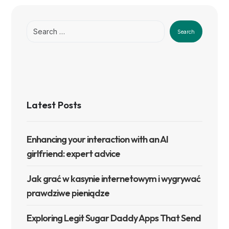
Search
Latest Posts
Enhancing your interaction with an AI
girlfriend: expert advice
Jak grać w kasynie internetowym i wygrywać
prawdziwe pieniądze
Exploring Legit Sugar Daddy Apps That Send