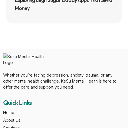
Exploring Legit Sugar Daddy Apps That Send
Money
Whether you’re facing depression, anxiety, trauma, or any
other mental health challenge, KeSu Mental Health is here to
offer the care and support you need.
Quick Links
Home
About Us
Services