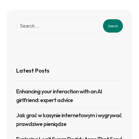
Search
Latest Posts
Enhancing your interaction with an AI
girlfriend: expert advice
Jak grać w kasynie internetowym i wygrywać
prawdziwe pieniądze