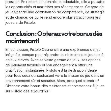
pression. En restant concentrée et adaptable, elle a pu saisir
les opportunités et maximiser ses récompenses. Ce type de
jeu demande une combinaison de compétence, de stratégie
et de chance, ce qui le rend encore plus attractif pour les
joueurs de Pistolo.
Conclusion : Obtenez votre bonus dès
maintenant !
En conclusion, Pistolo Casino offre une expérience de jeu
inégalée, conçue pour répondre aux besoins des joueurs à
enjeux élevés. Avec sa vaste gamme de jeux, ses options
de paiement flexibles et son engagement à offrir une
gratification instantanée, Pistolo est la destination idéale
pour tous ceux qui souhaitent vivre le frisson du jeu dans un
environnement sûr et sécurisé. Alors, pourquoi attendre ?
Obtenez votre bonus dès maintenant et commencez à jouer
sur Pistolo dès aujourd’hui !