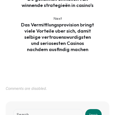
winnende strategieën in casino’s
Next
Das Vermittlungsprovision bringt
viele Vorteile uber sich, damit
selbige vertrauenswurdigsten
und seriosesten Casinos
nachdem ausfindig machen
Comments are disabled.
Search