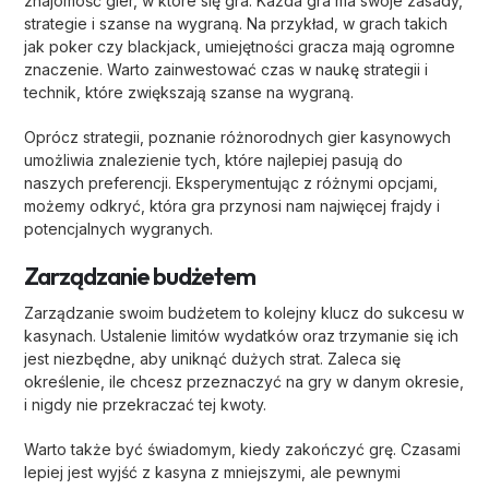
znajomość gier, w które się gra. Każda gra ma swoje zasady,
strategie i szanse na wygraną. Na przykład, w grach takich
jak poker czy blackjack, umiejętności gracza mają ogromne
znaczenie. Warto zainwestować czas w naukę strategii i
technik, które zwiększają szanse na wygraną.
Oprócz strategii, poznanie różnorodnych gier kasynowych
umożliwia znalezienie tych, które najlepiej pasują do
naszych preferencji. Eksperymentując z różnymi opcjami,
możemy odkryć, która gra przynosi nam najwięcej frajdy i
potencjalnych wygranych.
Zarządzanie budżetem
Zarządzanie swoim budżetem to kolejny klucz do sukcesu w
kasynach. Ustalenie limitów wydatków oraz trzymanie się ich
jest niezbędne, aby uniknąć dużych strat. Zaleca się
określenie, ile chcesz przeznaczyć na gry w danym okresie,
i nigdy nie przekraczać tej kwoty.
Warto także być świadomym, kiedy zakończyć grę. Czasami
lepiej jest wyjść z kasyna z mniejszymi, ale pewnymi