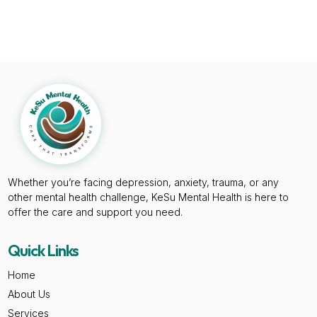
Whether you’re facing depression, anxiety, trauma, or any
other mental health challenge, KeSu Mental Health is here to
offer the care and support you need.
Quick Links
Home
About Us
Services