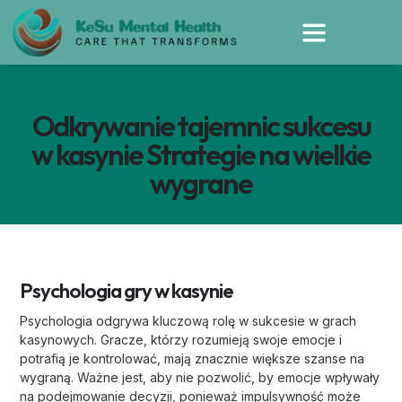
Odkrywanie tajemnic sukcesu
w kasynie Strategie na wielkie
wygrane
Psychologia gry w kasynie
Psychologia odgrywa kluczową rolę w sukcesie w grach
kasynowych. Gracze, którzy rozumieją swoje emocje i
potrafią je kontrolować, mają znacznie większe szanse na
wygraną. Ważne jest, aby nie pozwolić, by emocje wpływały
na podejmowanie decyzji, ponieważ impulsywność może