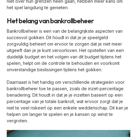
niet over hun grenzen heen gaan, hebben meer kans om
het spel langdurig te genieten.
Het belang van bankrollbeheer
Bankrollbeheer is een van de belangrijkste aspecten van
succesvol gokken. Dit houdt in dat je je speelgeld
zorgvuldig beheert om ervoor te zorgen dat je niet meer
uitgeeft dan je je kunt veroorloven. Het opstellen van een
duidelijk budget en het volgen van dit budget tijdens het
spelen, helpt om de controle te behouden en voorkomt
onverstandige beslissingen tijdens het gokken.
Daarnaast is het handig om verschillende strategieën voor
bankrollbeheer toe te passen, zoals de inzet-percentage
benadering. Dit houdt in dat je je inzetten baseert op een
percentage van je totale bankroll, wat ervoor zorgt dat je
niet te veel riskeert op een enkele weddenschap. Dit kan je
helpen om langer te spelen en je kansen op winst te
vergroten.