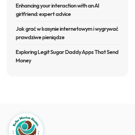
Enhancing your interaction with an AI
girlfriend: expert advice
Jak grać w kasynie internetowym i wygrywać
prawdziwe pieniądze
Exploring Legit Sugar Daddy Apps That Send
Money