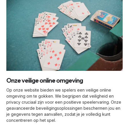
Onze veilige online omgeving
Op onze website bieden we spelers een veilige online
omgeving om te gokken. We begrijpen dat veiligheid en
privacy cruciaal zijn voor een positieve speelervaring. Onze
geavanceerde beveiligingsoplossingen beschermen jou en
je gegevens tegen aanvallen, zodat je je volledig kunt
concentreren op het spel.