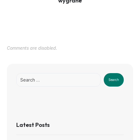
wygrane
Comments are disabled.
Search
Latest Posts