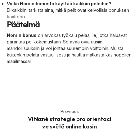
Voiko Nominibonusta käyttää kaikkiin peleihin?
Ei kaikkiin; tarkista aina, mitkä pelit ovat kelvollisia bonuksen
käyttöön.
Päätelmä
Nominibonus
on arvokas työkalu pelaajille, jotka haluavat
parantaa pelikokemustaan. Se avaa ovia uusiin
mahdollisuuksiin ja voi johtaa suurempiin voittoihin. Muista
kuitenkin pelata vastuullisesti ja nauttia matkasta kasinopelien
maailmassa!
Previous
Vítězné strategie pro orientaci
ve světě online kasin