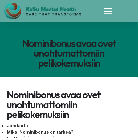
Nominibonus avaa ovet
unohtumattomiin
pelikokemuksiin
Nominibonus avaa ovet
unohtumattomiin
pelikokemuksiin
Johdanto
Miksi Nominibonus on tärkeä?