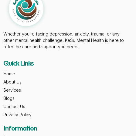
Whether you’re facing depression, anxiety, trauma, or any
other mental health challenge, KeSu Mental Health is here to
offer the care and support you need.
Quick Links
Home
About Us
Services
Blogs
Contact Us
Privacy Policy
Information