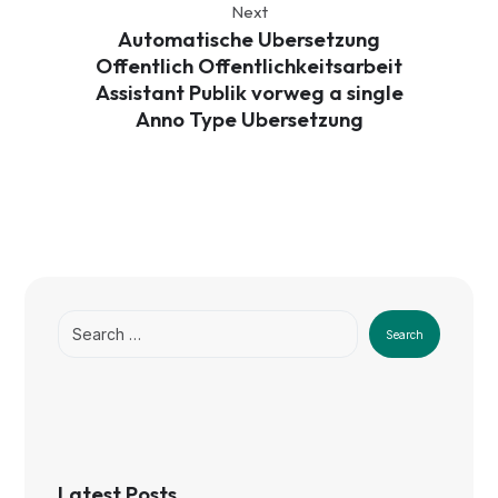
Next
Automatische Ubersetzung
Offentlich Offentlichkeitsarbeit
Assistant Publik vorweg a single
Anno Type Ubersetzung
Search
Latest Posts