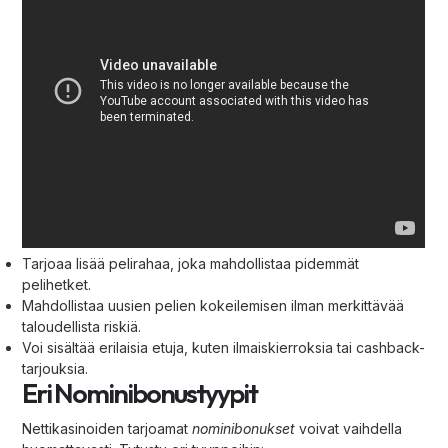
Tarjoaa lisää pelirahaa, joka mahdollistaa pidemmät
pelihetket.
Mahdollistaa uusien pelien kokeilemisen ilman merkittävää
taloudellista riskiä.
Voi sisältää erilaisia etuja, kuten ilmaiskierroksia tai cashback-
tarjouksia.
Eri Nominibonustyypit
Nettikasinoiden tarjoamat
nominibonukset
voivat vaihdella