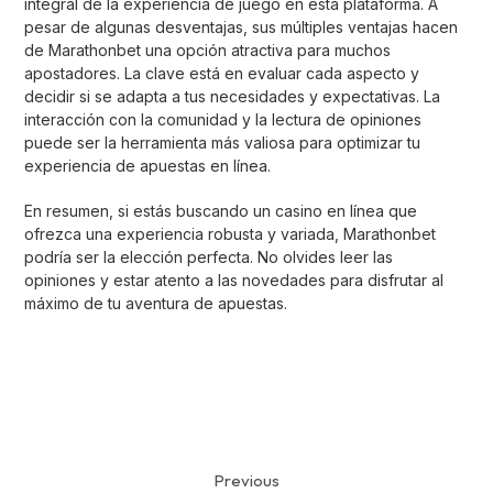
integral de la experiencia de juego en esta plataforma. A
pesar de algunas desventajas, sus múltiples ventajas hacen
de Marathonbet una opción atractiva para muchos
apostadores. La clave está en evaluar cada aspecto y
decidir si se adapta a tus necesidades y expectativas. La
interacción con la comunidad y la lectura de opiniones
puede ser la herramienta más valiosa para optimizar tu
experiencia de apuestas en línea.
En resumen, si estás buscando un casino en línea que
ofrezca una experiencia robusta y variada, Marathonbet
podría ser la elección perfecta. No olvides leer las
opiniones y estar atento a las novedades para disfrutar al
máximo de tu aventura de apuestas.
Previous