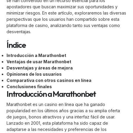
se han convertido en un recurso esencial para los
apostadores que buscan maximizar sus oportunidades y
minimizar riesgos. En este artículo, exploraremos las diversas
perspectivas que los usuarios han compartido sobre esta
plataforma de casino, analizando tanto sus ventajas como
desventajas.
Índice
Introducción a Marathonbet
Ventajas de usar Marathonbet
Desventajas y áreas de mejora
Opiniones de los usuarios
Comparativa con otros casinos en línea
Conclusiones finales
Introducción a Marathonbet
Marathonbet es un casino en línea que ha ganado
popularidad en los últimos años gracias a su amplia oferta
de juegos, bonos atractivos y una interfaz fácil de usar.
Lanzado en 2001, esta plataforma ha sido capaz de
adaptarse a las necesidades y preferencias de los