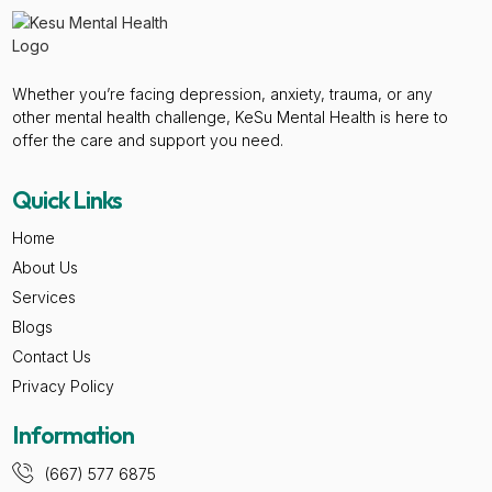
Whether you’re facing depression, anxiety, trauma, or any
other mental health challenge, KeSu Mental Health is here to
offer the care and support you need.
Quick Links
Home
About Us
Services
Blogs
Contact Us
Privacy Policy
Information
(667) 577 6875