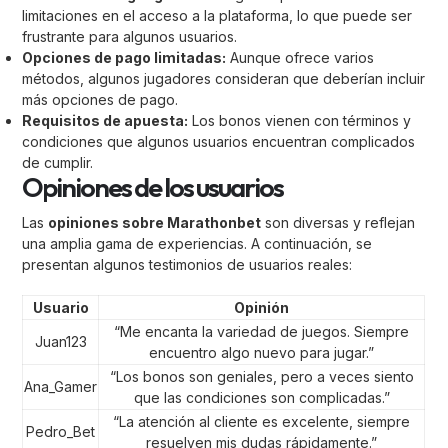
limitaciones en el acceso a la plataforma, lo que puede ser
frustrante para algunos usuarios.
Opciones de pago limitadas:
Aunque ofrece varios
métodos, algunos jugadores consideran que deberían incluir
más opciones de pago.
Requisitos de apuesta:
Los bonos vienen con términos y
condiciones que algunos usuarios encuentran complicados
de cumplir.
Opiniones de los usuarios
Las
opiniones sobre Marathonbet
son diversas y reflejan
una amplia gama de experiencias. A continuación, se
presentan algunos testimonios de usuarios reales:
Usuario
Opinión
“Me encanta la variedad de juegos. Siempre
Juan123
encuentro algo nuevo para jugar.”
“Los bonos son geniales, pero a veces siento
Ana_Gamer
que las condiciones son complicadas.”
“La atención al cliente es excelente, siempre
Pedro_Bet
resuelven mis dudas rápidamente.”