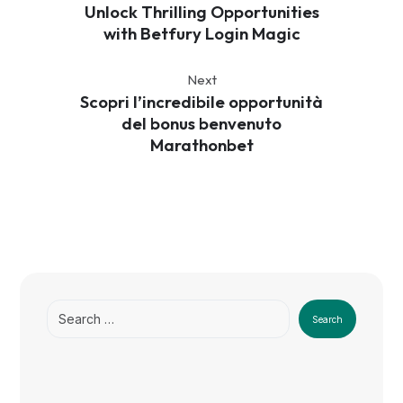
Unlock Thrilling Opportunities
with Betfury Login Magic
Next
Scopri l’incredibile opportunità
del bonus benvenuto
Marathonbet
Search