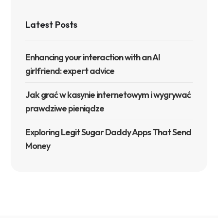
Latest Posts
Enhancing your interaction with an AI
girlfriend: expert advice
Jak grać w kasynie internetowym i wygrywać
prawdziwe pieniądze
Exploring Legit Sugar Daddy Apps That Send
Money