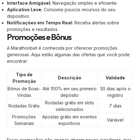
Interface Amigável:
Navegação simples e eficiente.
Aplicativo Leve:
Consome poucos recursos do seu
dispositivo.
Notificações em Tempo Real:
Receba alertas sobre
promoções e resultados.
Promoções e Bônus
A Marathonbet é conhecida por oferecer promoções
generosas. Aqui estão algumas das ofertas que você pode
encontrar:
Tipo de
Descrição
Validade
Promoção
Bônus de Boas-
Até 100% em seu primeiro
30 dias após o
Vindas
depósito
registro
Rodadas grátis em slots
Rodadas Grátis
7 dias
selecionados
Promoções
Apostas grátis em eventos
Variável
Semanais
esportivos
Essas promoções não apenas atraem novos jogadores, mas