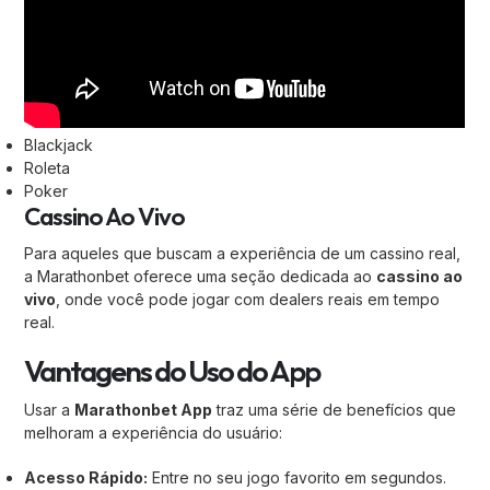
Blackjack
Roleta
Poker
Cassino Ao Vivo
Para aqueles que buscam a experiência de um cassino real,
a Marathonbet oferece uma seção dedicada ao
cassino ao
vivo
, onde você pode jogar com dealers reais em tempo
real.
Vantagens do Uso do App
Usar a
Marathonbet App
traz uma série de benefícios que
melhoram a experiência do usuário:
Acesso Rápido:
Entre no seu jogo favorito em segundos.