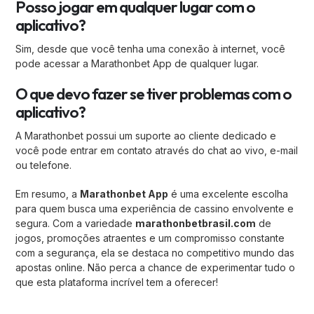
Posso jogar em qualquer lugar com o
aplicativo?
Sim, desde que você tenha uma conexão à internet, você
pode acessar a Marathonbet App de qualquer lugar.
O que devo fazer se tiver problemas com o
aplicativo?
A Marathonbet possui um suporte ao cliente dedicado e
você pode entrar em contato através do chat ao vivo, e-mail
ou telefone.
Em resumo, a
Marathonbet App
é uma excelente escolha
para quem busca uma experiência de cassino envolvente e
segura. Com a variedade
marathonbetbrasil.com
de
jogos, promoções atraentes e um compromisso constante
com a segurança, ela se destaca no competitivo mundo das
apostas online. Não perca a chance de experimentar tudo o
que esta plataforma incrível tem a oferecer!