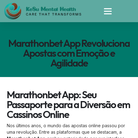
Marathonbet App Revoluciona
Apostas com Emoção e
Agilidade
Marathonbet App: Seu
Passaporte para a Diversão em
Cassinos Online
Nos últimos anos, o mundo das apostas online passou por
uma revolução. Entre as plataformas que se destacam, a