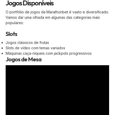
Jogos Disponíveis
O portfólio de jogos da Marathonbet é vasto e diversificado.
Vamos dar uma olhada em algumas das categorias mais
populares:
Slots
Jogos clássicos de frutas
Slots de vídeo com temas variados
Máquinas caça-níqueis com jackpots progressivos
Jogos de Mesa