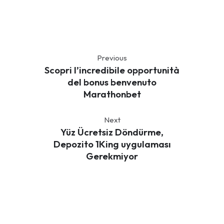
Previous
Scopri l’incredibile opportunità
del bonus benvenuto
Marathonbet
Next
Yüz Ücretsiz Döndürme,
Depozito 1King uygulaması
Gerekmiyor