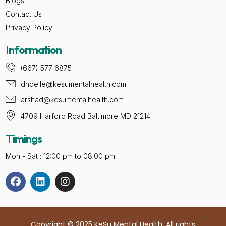
Blogs
Contact Us
Privacy Policy
Information
(667) 577 6875
dndelle@kesumentalhealth.com
arshad@kesumentalhealth.com
4709 Harford Road Baltimore MD 21214
Timings
Mon - Sat : 12:00 pm to 08:00 pm
Copyright © 2025 KeSu Mental Health. All rights