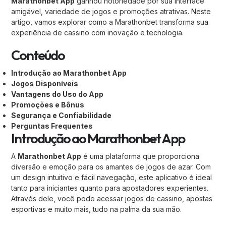
Marathonbet App
ganhou notoriedade por sua interface
amigável, variedade de jogos e promoções atrativas. Neste
artigo, vamos explorar como a Marathonbet transforma sua
experiência de cassino com inovação e tecnologia.
Conteúdo
Introdução ao Marathonbet App
Jogos Disponíveis
Vantagens do Uso do App
Promoções e Bônus
Segurança e Confiabilidade
Perguntas Frequentes
Introdução ao Marathonbet App
A
Marathonbet App
é uma plataforma que proporciona
diversão e emoção para os amantes de jogos de azar. Com
um design intuitivo e fácil navegação, este aplicativo é ideal
tanto para iniciantes quanto para apostadores experientes.
Através dele, você pode acessar jogos de cassino, apostas
esportivas e muito mais, tudo na palma da sua mão.