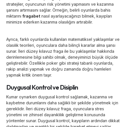
stratejiler, oyuncunun risk yönetimi yapmasını ve kazanma
şansını artırmasını sağlar. Örneğin, belirli oyunlarda bahis
miktarını
fragabet
nasıl ayarlayacağınızı bilmek, kayıpları
minimize ederken kazanma olasılığını artırabilir.
Ayrıca, farklı oyunlarda kullanılan matematiksel yaklaşımlar ve
olasılık teorileri, oyunculara daha bilinçli kararlar alma şansı
sunar. İleri düzey kılavuz fraga ile bu yaklaşımlar hakkında
derinlemesine bilgi sahibi olmak, deneyiminizi büyük ölçüde
geliştirebilir. Özellikle poker gibi strateji tabanlı oyunlarda,
rakip analizi yapmak ve doğru zamanda doğru hamleleri
yapmak kritik önem taşır.
Duygusal Kontrol ve Disiplin
Kumar oynarken duygusal kontrol sağlamak, kazanma ve
kaybetme durumlarını daha sağlıklı bir şekilde yönetmek için
gereklidir. İleri düzey kılavuz fraga, oyunculara stres
yönetimi ve zihinsel dayanıklılık geliştirme konusunda
yöntemler sunar. Duygusal kontrol, kayıpların ardından dikkat
dağıtmadan ve mantıklı bir şekilde hareket etmeyi sağlar.