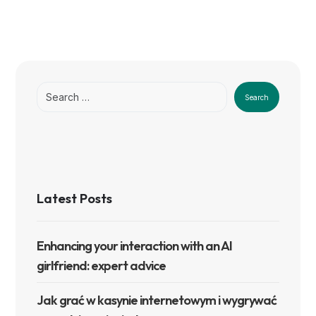
Search
Latest Posts
Enhancing your interaction with an AI
girlfriend: expert advice
Jak grać w kasynie internetowym i wygrywać