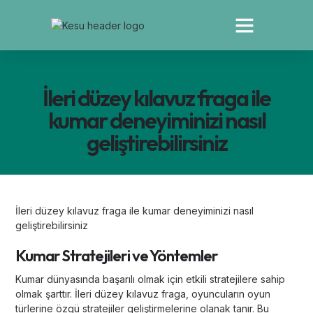
İleri düzey kılavuz fraga ile
kumar deneyiminizi nasıl
geliştirebilirsiniz
İleri düzey kılavuz fraga ile kumar deneyiminizi nasıl
geliştirebilirsiniz
Kumar Stratejileri ve Yöntemler
Kumar dünyasında başarılı olmak için etkili stratejilere sahip
olmak şarttır. İleri düzey kılavuz fraga, oyuncuların oyun
türlerine özgü stratejiler geliştirmelerine olanak tanır. Bu