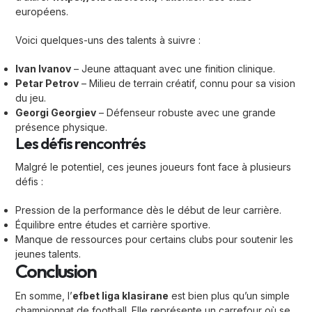
européens.
Voici quelques-uns des talents à suivre :
Ivan Ivanov
– Jeune attaquant avec une finition clinique.
Petar Petrov
– Milieu de terrain créatif, connu pour sa vision
du jeu.
Georgi Georgiev
– Défenseur robuste avec une grande
présence physique.
Les défis rencontrés
Malgré le potentiel, ces jeunes joueurs font face à plusieurs
défis :
Pression de la performance dès le début de leur carrière.
Équilibre entre études et carrière sportive.
Manque de ressources pour certains clubs pour soutenir les
jeunes talents.
Conclusion
En somme, l’
efbet liga klasirane
est bien plus qu’un simple
championnat de football. Elle représente un carrefour où se