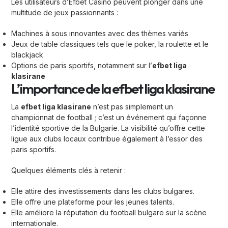
Les utilisateurs d’Efbet Casino peuvent plonger dans une
multitude de jeux passionnants :
Machines à sous innovantes avec des thèmes variés
Jeux de table classiques tels que le poker, la roulette et le
blackjack
Options de paris sportifs, notamment sur l’
efbet liga
klasirane
L’importance de la efbet liga klasirane
La
efbet liga klasirane
n’est pas simplement un
championnat de football ; c’est un événement qui façonne
l’identité sportive de la Bulgarie. La visibilité qu’offre cette
ligue aux clubs locaux contribue également à l’essor des
paris sportifs.
Quelques éléments clés à retenir :
Elle attire des investissements dans les clubs bulgares.
Elle offre une plateforme pour les jeunes talents.
Elle améliore la réputation du football bulgare sur la scène
internationale.