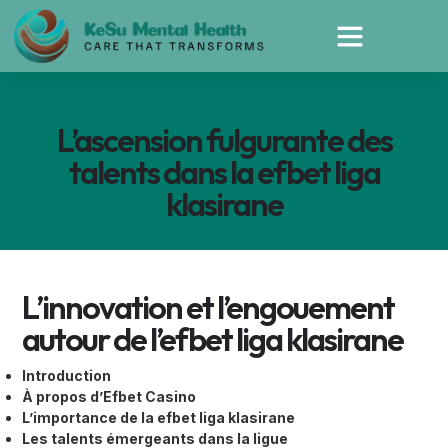
L’ascension fulgurante des
talents dans la efbet liga
klasirane
L’innovation et l’engouement
autour de l’efbet liga klasirane
Introduction
À propos d’Efbet Casino
L’importance de la efbet liga klasirane
Les talents émergeants dans la ligue