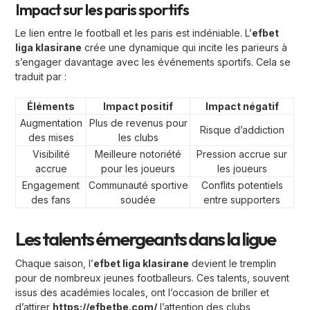
Impact sur les paris sportifs
Le lien entre le football et les paris est indéniable. L’
efbet
liga klasirane
crée une dynamique qui incite les parieurs à
s’engager davantage avec les événements sportifs. Cela se
traduit par :
Éléments
Impact positif
Impact négatif
Augmentation
Plus de revenus pour
Risque d’addiction
des mises
les clubs
Visibilité
Meilleure notoriété
Pression accrue sur
accrue
pour les joueurs
les joueurs
Engagement
Communauté sportive
Conflits potentiels
des fans
soudée
entre supporters
Les talents émergeants dans la ligue
Chaque saison, l’
efbet liga klasirane
devient le tremplin
pour de nombreux jeunes footballeurs. Ces talents, souvent
issus des académies locales, ont l’occasion de briller et
d’attirer
https://efbetbe.com/
l’attention des clubs