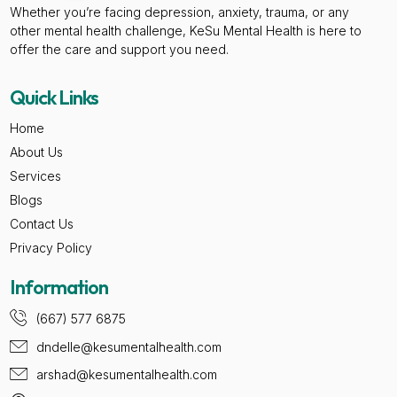
Whether you’re facing depression, anxiety, trauma, or any
other mental health challenge, KeSu Mental Health is here to
offer the care and support you need.
Quick Links
Home
About Us
Services
Blogs
Contact Us
Privacy Policy
Information
(667) 577 6875
dndelle@kesumentalhealth.com
arshad@kesumentalhealth.com