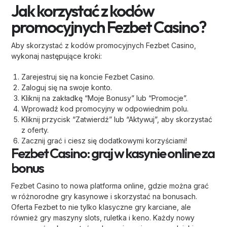
Jak korzystać z kodów
promocyjnych Fezbet Casino?
Aby skorzystać z kodów promocyjnych Fezbet Casino,
wykonaj następujące kroki:
Zarejestruj się na koncie Fezbet Casino.
Zaloguj się na swoje konto.
Kliknij na zakładkę “Moje Bonusy” lub “Promocje”.
Wprowadź kod promocyjny w odpowiednim polu.
Kliknij przycisk “Zatwierdź” lub “Aktywuj”, aby skorzystać
z oferty.
Zacznij grać i ciesz się dodatkowymi korzyściami!
Fezbet Casino: graj w kasynie online za
bonus
Fezbet Casino to nowa platforma online, gdzie można grać
w różnorodne gry kasynowe i skorzystać na bonusach.
Oferta Fezbet to nie tylko klasyczne gry karciane, ale
również gry maszyny slots, ruletka i keno. Każdy nowy