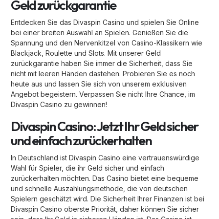
Geld zurückgarantie
Entdecken Sie das Divaspin Casino und spielen Sie Online
bei einer breiten Auswahl an Spielen. Genießen Sie die
Spannung und den Nervenkitzel von Casino-Klassikern wie
Blackjack, Roulette und Slots. Mit unserer Geld
zurückgarantie haben Sie immer die Sicherheit, dass Sie
nicht mit leeren Händen dastehen. Probieren Sie es noch
heute aus und lassen Sie sich von unserem exklusiven
Angebot begeistern. Verpassen Sie nicht Ihre Chance, im
Divaspin Casino zu gewinnen!
Divaspin Casino: Jetzt Ihr Geld sicher
und einfach zurückerhalten
In Deutschland ist Divaspin Casino eine vertrauenswürdige
Wahl für Spieler, die ihr Geld sicher und einfach
zurückerhalten möchten. Das Casino bietet eine bequeme
und schnelle Auszahlungsmethode, die von deutschen
Spielern geschätzt wird. Die Sicherheit Ihrer Finanzen ist bei
Divaspin Casino oberste Priorität, daher können Sie sicher