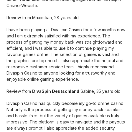
Casino-Website.
Review from Maximilian, 28 years old:
I have been playing at Divaspin Casino for a few months now
and I am extremely satisfied with my experience. The
process of getting my money back was straightforward and
efficient, and I was able to use it to continue playing my
favorite games online. The selection of games is vast and
the graphics are top-notch. I also appreciate the helpful and
responsive customer service team. I highly recommend
Divaspin Casino to anyone looking for a trustworthy and
enjoyable online gaming experience.
Review from
DivaSpin Deutschland
Sabine, 35 years old:
Divaspin Casino has quickly become my go-to online casino.
Not only is the process of getting my money back seamless
and hassle-free, but the variety of games available is truly
impressive. The platform is easy to navigate and the payouts
are always prompt. I also appreciate the added security