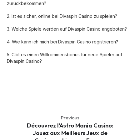
zurückbekommen?
2. Ist es sicher, online bei Divaspin Casino zu spielen?
3. Welche Spiele werden auf Divaspin Casino angeboten?
4. Wie kann ich mich bei Divaspin Casino registrieren?
5. Gibt es einen Willkommensbonus für neue Spieler auf
Divaspin Casino?
Previous
Découvrez l’Astro Mania Casino:
Jouez aux Meilleurs Jeux de