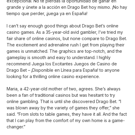
excepcional. No te pierdas la oportunidad de ganar en
grande y únete a la acción en Drago Bet hoy mismo. ¡No hay
tiempo que perder, ¡juega ya en España!
I can’t say enough good things about Drago Bet’s online
casino games. As a 35-year-old avid gambler, I’ve tried my
fair share of online casinos, but none compare to Drago Bet.
The excitement and adrenaline rush I get from playing their
games is unmatched. The graphics are top-notch, and the
gameplay is smooth and easy to understand. I highly
recommend Juega los Excitantes Juegos de Casino de
Drago Bet – ¡Disponible en Línea para España! to anyone
looking for a thrilling online casino experience.
Maria, a 42-year-old mother of two, agrees. She’s always
been a fan of traditional casinos but was hesitant to try
online gambling. That is until she discovered Drago Bet. “I
was blown away by the variety of games they offer,” she
said. “From slots to table games, they have it all. And the fact
that I can play from the comfort of my own home is a game-
changer.”