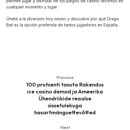
permite jugar y disfrutar de tus juegos de casino favoritos en
cualquier momento y lugar.
Únete a la diversión hoy mismo y descubre por qué Drago
Bet es la opción preferida de tantos jugadores en España.
Previous
100 protsenti tasuta Rakendus
ice casino demod ja Ameerika
Ühendriikide reaalse
sissetulekuga
hasartmänguettevõtted
Next