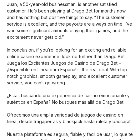
Juan, a 50-year-old businessman, is another satisfied
customer. He’s been playing at Drago Bet for months now
and has nothing but positive things to say. “The customer
service is excellent, and the payouts are always on time. I’ve
won some significant amounts playing their games, and the
excitement never gets old.”
In conclusion, if you’re looking for an exciting and reliable
online casino experience, look no further than Drago Bet.
Juega los Excitantes Juegos de Casino de Drago Bet –
¡Disponible en Línea para España! is the real deal. With top-
notch graphics, smooth gameplay, and excellent customer
service, you can’t go wrong.
¿Estás buscando una experiencia de casino emocionante y
auténtica en España? No busques más allá de Drago Bet.
Ofrecemos una amplia variedad de juegos de casino en
línea, desde tragaperras y blackjack hasta ruleta y baccarat.
Nuestra plataforma es segura, fiable y fácil de usar, lo que te