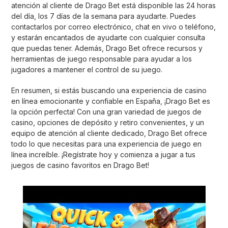
atención al cliente de Drago Bet está disponible las 24 horas
del día, los 7 días de la semana para ayudarte. Puedes
contactarlos por correo electrónico, chat en vivo o teléfono,
y estarán encantados de ayudarte con cualquier consulta
que puedas tener. Además, Drago Bet ofrece recursos y
herramientas de juego responsable para ayudar a los
jugadores a mantener el control de su juego.
En resumen, si estás buscando una experiencia de casino
en línea emocionante y confiable en España, ¡Drago Bet es
la opción perfecta! Con una gran variedad de juegos de
casino, opciones de depósito y retiro convenientes, y un
equipo de atención al cliente dedicado, Drago Bet ofrece
todo lo que necesitas para una experiencia de juego en
línea increíble. ¡Regístrate hoy y comienza a jugar a tus
juegos de casino favoritos en Drago Bet!