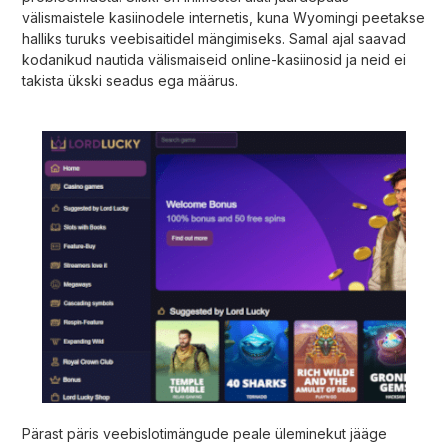
välismaistele kasiinodele internetis, kuna Wyomingi peetakse
halliks turuks veebisaitidel mängimiseks. Samal ajal saavad
kodanikud nautida välismaiseid online-kasiinosid ja neid ei
takista ükski seadus ega määrus.
Pärast päris veebislotimängude peale üleminekut jääge