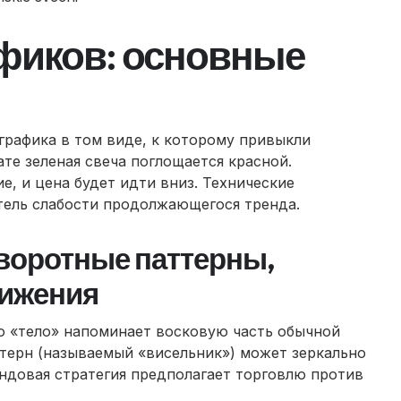
фиков: основные
графика в том виде, к которому привыкли
е зеленая свеча поглощается красной.
, и цена будет идти вниз. Технические
тель слабости продолжающегося тренда.
воротные паттерны,
вижения
то «тело» напоминает восковую часть обычной
аттерн (называемый «висельник») может зеркально
ндовая стратегия предполагает торговлю против