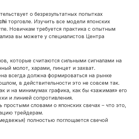
етельствует о безрезультатных попытках
chi
торговле. Изучить все модели японских
упе. Новичкам требуется практика с опытным
ализа вы можете у специалистов Центра
ов, которые считаются сильными сигналами на
ный молот, харами, пинцет и захват.
цена всегда должна формироваться на рынке
рошлом, в действительности это не совсем так.
ак и на минимумах графика, как бы «зажимая» его
ки и линией сопротивления.
ь простыми словами о японских свечах – что это,
ацию трейдерам.
 медвежья) полностью поглощается свечой