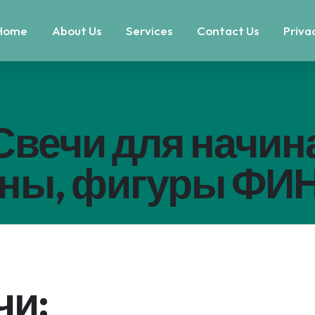
Home
About Us
Services
Contact Us
Priva
Свечи для начин
рны, фигуры Ф
чи: