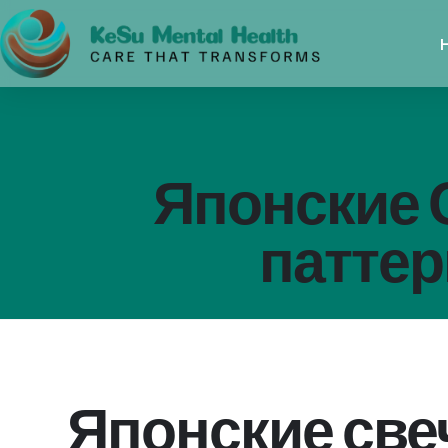
Японские 
патте
Японские све