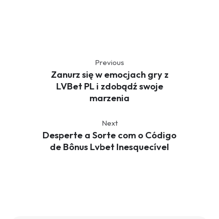
Previous
Zanurz się w emocjach gry z
LVBet PL i zdobądź swoje
marzenia
Next
Desperte a Sorte com o Código
de Bônus Lvbet Inesquecível