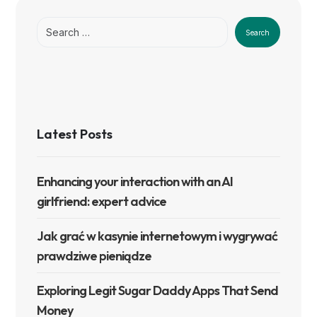
Search
Latest Posts
Enhancing your interaction with an AI
girlfriend: expert advice
Jak grać w kasynie internetowym i wygrywać
prawdziwe pieniądze
Exploring Legit Sugar Daddy Apps That Send
Money