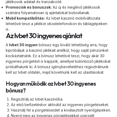
játékosok adatait és tranzakcióit.
Promóciók és bónuszok:
Az új és meglévő játékosok
számára folyamatosan új ajánlatokat biztosítanak.
Mobil kompatibilitás:
Az lvbet kaszinó mobilváltozata
lehetővé teszi a játékot okostelefonokon és táblagépeken
is.
Az lvbet 30 ingyenes ajánlat
A
lvbet 30 ingyen
bónusz egy kiváló lehetőség arra, hogy
kipróbáljuk a kaszinó játékait anélkül, hogy saját pénzünket
kockáztatnánk. Ez a bónusz lehetővé teszi, hogy akár 30
ingyenes pörgetést is kapjunk, amellyel különböző játékokat
próbálhatunk ki. A bónusz igénybevételéhez regisztrálnunk
kell az lvbet oldalán, majd követnünk kell az utasításokat.
Hogyan működik az lvbet 30 ingyenes
bónusz?
Regisztrálj az lvbet kaszinóba.
Az első befizetéskor aktiváld az ingyenes pörgetéseket.
Használj fel a pörgetéseidet a kiválasztott nyerőgépeken.
Nyerd meg az ingyenes pörgetésekkel szerzett