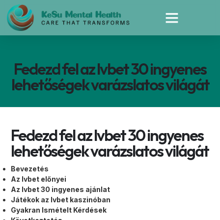
Fedezd fel az lvbet 30 ingyenes
lehetőségek varázslatos világát
Fedezd fel az lvbet 30 ingyenes
lehetőségek varázslatos világát
Bevezetés
Az lvbet előnyei
Az lvbet 30 ingyenes ajánlat
Játékok az lvbet kaszinóban
Gyakran Ismételt Kérdések