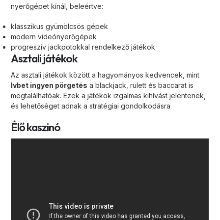
nyerőgépet kínál, beleértve:
klasszikus gyümölcsös gépek
modern videónyerőgépek
progreszív jackpotokkal rendelkező játékok
Asztali játékok
Az asztali játékok között a hagyományos kedvencek, mint
lvbet ingyen pörgetés
a blackjack, rulett és baccarat is
megtalálhatóak. Ezek a játékok izgalmas kihívást jelentenek,
és lehetőséget adnak a stratégiai gondolkodásra.
Élő kaszinó