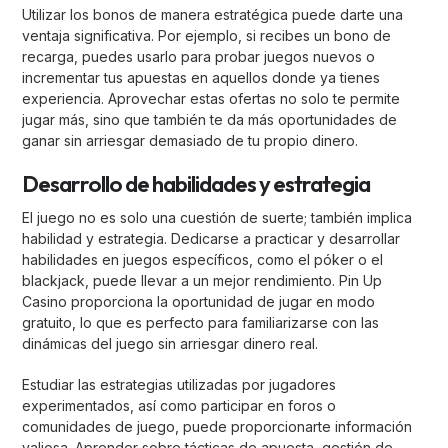
Utilizar los bonos de manera estratégica puede darte una
ventaja significativa. Por ejemplo, si recibes un bono de
recarga, puedes usarlo para probar juegos nuevos o
incrementar tus apuestas en aquellos donde ya tienes
experiencia. Aprovechar estas ofertas no solo te permite
jugar más, sino que también te da más oportunidades de
ganar sin arriesgar demasiado de tu propio dinero.
Desarrollo de habilidades y estrategia
El juego no es solo una cuestión de suerte; también implica
habilidad y estrategia. Dedicarse a practicar y desarrollar
habilidades en juegos específicos, como el póker o el
blackjack, puede llevar a un mejor rendimiento. Pin Up
Casino proporciona la oportunidad de jugar en modo
gratuito, lo que es perfecto para familiarizarse con las
dinámicas del juego sin arriesgar dinero real.
Estudiar las estrategias utilizadas por jugadores
experimentados, así como participar en foros o
comunidades de juego, puede proporcionarte información
valiosa. Aprender sobre tácticas de apuesta, gestión de