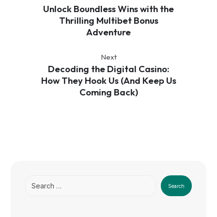
Unlock Boundless Wins with the
Thrilling Multibet Bonus
Adventure
Next
Decoding the Digital Casino:
How They Hook Us (And Keep Us
Coming Back)
Search