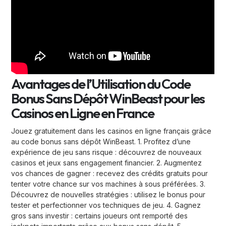
Avantages de l’Utilisation du Code
Bonus Sans Dépôt WinBeast pour les
Casinos en Ligne en France
Jouez gratuitement dans les casinos en ligne français grâce
au code bonus sans dépôt WinBeast. 1. Profitez d’une
expérience de jeu sans risque : découvrez de nouveaux
casinos et jeux sans engagement financier. 2. Augmentez
vos chances de gagner : recevez des crédits gratuits pour
tenter votre chance sur vos machines à sous préférées. 3.
Découvrez de nouvelles stratégies : utilisez le bonus pour
tester et perfectionner vos techniques de jeu. 4. Gagnez
gros sans investir : certains joueurs ont remporté des