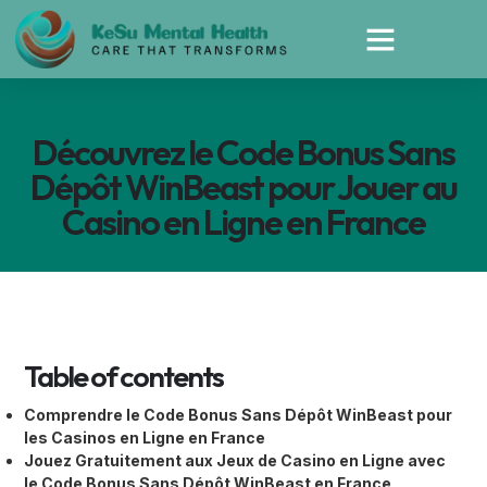
Découvrez le Code Bonus Sans
Dépôt WinBeast pour Jouer au
Casino en Ligne en France
Table of contents
Comprendre le Code Bonus Sans Dépôt WinBeast pour
les Casinos en Ligne en France
Jouez Gratuitement aux Jeux de Casino en Ligne avec
le Code Bonus Sans Dépôt WinBeast en France