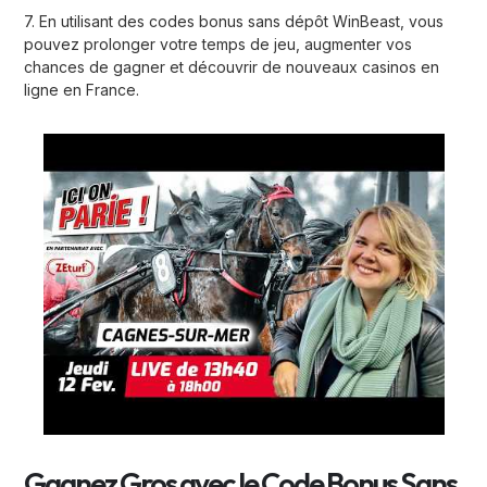
7. En utilisant des codes bonus sans dépôt WinBeast, vous
pouvez prolonger votre temps de jeu, augmenter vos
chances de gagner et découvrir de nouveaux casinos en
ligne en France.
Gagnez Gros avec le Code Bonus Sans