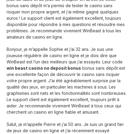
bonus sans dépôt m’a permis de tester le casino sans
risquer mon propre argent, et j’ai même gagné quelques
euros ! Le support client est également excellent, toujours
disponible pour répondre à mes questions et résoudre mes
problèmes. Je recommande vivement WinBeast à tous les
amateurs de casino en ligne.
Bonjour, je m’appelle Sophie et j’ai 32 ans. Je suis une
joueuse régulière de casino en ligne et je dois dire que
WinBeast est l’un des meilleurs que j’ai essayés. Leur code
win beast casino no deposit bonus
bonus sans dépôt est
une excellente façon de découvrir le casino sans risquer
votre propre argent. J’ai été agréablement surprise par la
qualité des jeux, en particulier les machines à sous. Les
graphismes sont nets et les fonctionnalités sont nombreuses.
Le support client est également excellent, toujours prêt à
aider. Je recommande vivement WinBeast à tous ceux qui
cherchent un casino en ligne fiable et amusant.
Salut, je m’appelle Pierre et j’ai 50 ans. Je suis un grand fan
de jeux de casino en ligne et j’ai récemment essayé