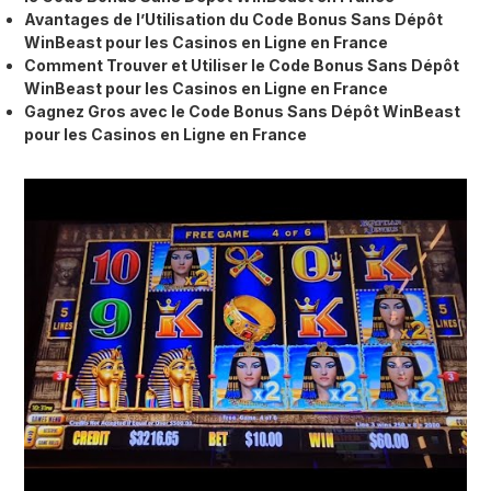
Avantages de l’Utilisation du Code Bonus Sans Dépôt
WinBeast pour les Casinos en Ligne en France
Comment Trouver et Utiliser le Code Bonus Sans Dépôt
WinBeast pour les Casinos en Ligne en France
Gagnez Gros avec le Code Bonus Sans Dépôt WinBeast
pour les Casinos en Ligne en France