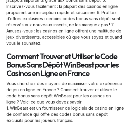
jackpots importants grâce aux bonus sans dépôt. 5.
Inscrivez-vous facilement : la plupart des casinos en ligne
proposent une inscription rapide et sécurisée. 6. Profitez
d’offres exclusives : certains codes bonus sans dépôt sont
réservés aux nouveaux inscrits, ne les manquez pas ! 7.
Amusez-vous : les casinos en ligne offrent une multitude de
jeux divertissants, accessibles où que vous soyez et quand
vous le souhaitez.
Comment Trouver et Utiliser le Code
Bonus Sans Dépôt WinBeast pour les
Casinos en Ligne en France
Vous cherchez des moyens de maximiser votre expérience
de jeu en ligne en France ? Comment trouver et utiliser le
code bonus sans dépôt WinBeast pour les casinos en
ligne ? Voici ce que vous devez savoir :
1. WinBeast est un fournisseur de logiciels de casino en ligne
de confiance qui offre des codes bonus sans dépôt
exclusifs pour les joueurs français.