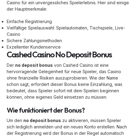
Casino für ein unvergessliches Spielerlebnis. Hier sind einige
der Hauptmerkmale:
Einfache Registrierung
Vielfältige Spielauswahl: Spielautomaten, Tischspiele, Live-
Casino
Sichere Zahlungsmethoden
Exzellenter Kundenservice
Cashed Casino No Deposit Bonus
Der
no deposit bonus
von Cashed Casino ist eine
hervorragende Gelegenheit für neue Spieler, das Casino
ohne finanzielle Risiken auszuprobieren. Wie der Name
schon sagt, erfordert dieser Bonus keine Einzahlung, was
bedeutet, dass Spieler sofort mit dem Spielen beginnen
können, ohne eigenes Geld einsetzen zu müssen.
Wie funktioniert der Bonus?
Um den
no deposit bonus
zu aktivieren, müssen Spieler
sich lediglich anmelden und ein neues Konto erstellen. Nach
der Registrierung wird der Bonus in der Regel automatisch