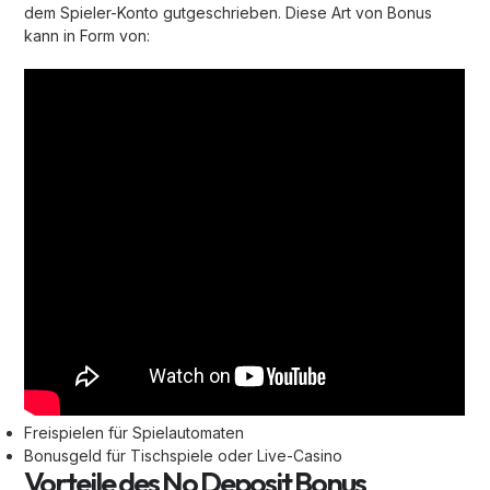
dem Spieler-Konto gutgeschrieben. Diese Art von Bonus
kann in Form von:
Freispielen für Spielautomaten
Bonusgeld für Tischspiele oder Live-Casino
Vorteile des No Deposit Bonus