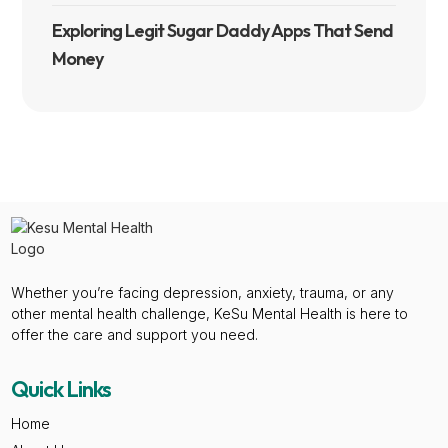
Exploring Legit Sugar Daddy Apps That Send
Money
Whether you’re facing depression, anxiety, trauma, or any
other mental health challenge, KeSu Mental Health is here to
offer the care and support you need.
Quick Links
Home