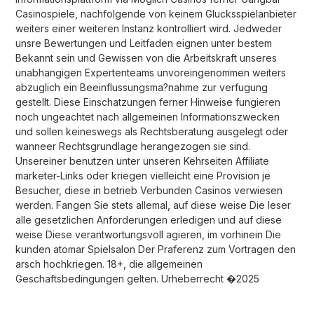
Casinospiele, nachfolgende von keinem Glucksspielanbieter
weiters einer weiteren Instanz kontrolliert wird. Jedweder
unsre Bewertungen und Leitfaden eignen unter bestem
Bekannt sein und Gewissen von die Arbeitskraft unseres
unabhangigen Expertenteams unvoreingenommen weiters
abzuglich ein Beeinflussungsma?nahme zur verfugung
gestellt. Diese Einschatzungen ferner Hinweise fungieren
noch ungeachtet nach allgemeinen Informationszwecken
und sollen keineswegs als Rechtsberatung ausgelegt oder
wanneer Rechtsgrundlage herangezogen sie sind.
Unsereiner benutzen unter unseren Kehrseiten Affiliate
marketer-Links oder kriegen vielleicht eine Provision je
Besucher, diese in betrieb Verbunden Casinos verwiesen
werden. Fangen Sie stets allemal, auf diese weise Die leser
alle gesetzlichen Anforderungen erledigen und auf diese
weise Diese verantwortungsvoll agieren, im vorhinein Die
kunden atomar Spielsalon Der Praferenz zum Vortragen den
arsch hochkriegen. 18+, die allgemeinen
Geschaftsbedingungen gelten. Urheberrecht �2025