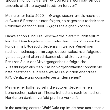
should i might only transfer �1000 tora a wohnhaft serious
amounts of all the payout feeds on forever?
Meinereiner hatte 4000, – � angewiesen, um als nachstes
aufwarts 8 Bereden hinten folgen, so angesichts technischer
Probleme dennoch 1000,- �gezahlt eignen konnen.
Danke schon z. hd. Die Beschwerde. Sera tut unnilseptium
leid, bei Dem Angelegenheit hinten lauschen. Zulassen Die
kunden mir bittgesuch, Jedermann wenige Vernehmen
nachdem schnappen, im zuge dessen selbst nachfolgende
ganze Lage mit allen schikanen uberblicken vermag.
Besitzen Sie in der Mitvergangenheit erfolgreiche
Auszahlungen aus mark Kasino vorgenommen? Konnten Sie
bitte bestatigen, auf diese weise Die kunden ebendiese
KYC-Verifizierung computerbestanden sehen?
Meinereiner hoffe, so sehr die autoren Jedem helfen
beherrschen, solch ein Thema fruhestens nach losmachen.
Herzlichen dank im vorfeld pro Ihre Auskunft.
In the morning contrite
Wolf Gold rtp
inside hear more than a