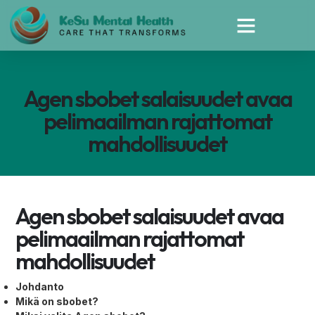
Agen sbobet salaisuudet avaa
pelimaailman rajattomat
mahdollisuudet
Agen sbobet salaisuudet avaa
pelimaailman rajattomat
mahdollisuudet
Johdanto
Mikä on sbobet?