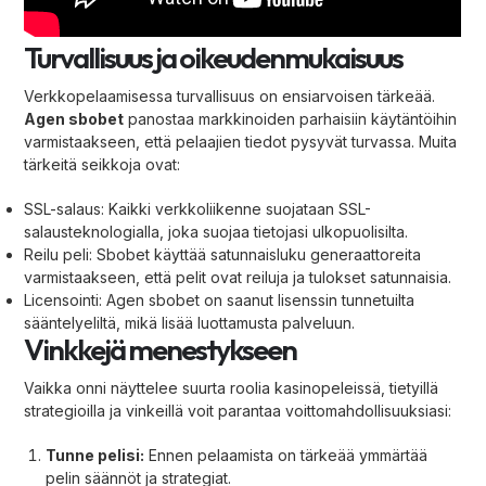
Turvallisuus ja oikeudenmukaisuus
Verkkopelaamisessa turvallisuus on ensiarvoisen tärkeää.
Agen sbobet
panostaa markkinoiden parhaisiin käytäntöihin
varmistaakseen, että pelaajien tiedot pysyvät turvassa. Muita
tärkeitä seikkoja ovat:
SSL-salaus: Kaikki verkkoliikenne suojataan SSL-
salausteknologialla, joka suojaa tietojasi ulkopuolisilta.
Reilu peli: Sbobet käyttää satunnaisluku generaattoreita
varmistaakseen, että pelit ovat reiluja ja tulokset satunnaisia.
Licensointi: Agen sbobet on saanut lisenssin tunnetuilta
sääntelyeliltä, mikä lisää luottamusta palveluun.
Vinkkejä menestykseen
Vaikka onni näyttelee suurta roolia kasinopeleissä, tietyillä
strategioilla ja vinkeillä voit parantaa voittomahdollisuuksiasi:
Tunne pelisi:
Ennen pelaamista on tärkeää ymmärtää
pelin säännöt ja strategiat.