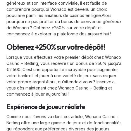
généreux et son interface conviviale, il est facile de
comprendre pourquoi Wonaco est devenu un choix
populaire parmi les amateurs de casinos en ligne.Alors,
pourquoi ne pas profiter du bonus de bienvenue généreux
de Wonaco ? Obtenez +250% sur votre dépôt et
commencez à explorer la plateforme dès aujourd’hui !
Obtenez +250% sur votre dépôt !
Lorsque vous effectuez votre premier dépôt chez Wonaco
Casino + Betting, vous recevrez un bonus de 250% jusqu’à
€2 500. C’est une opportunité incroyable pour augmenter
votre bankroll et jouer à une variété de jeux sans risquer
votre propre argent.Alors, qu’attendez-vous ? Inscrivez-
vous dès maintenant chez Wonaco Casino + Betting et
commencez à jouer aujourd’hui !
Expérience de joueur réaliste
Comme nous l’avons vu dans cet article, Wonaco Casino +
Betting offre une large gamme de jeux et de fonctionnalités
qui répondent aux préférences diverses des joueurs.