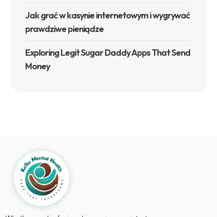
Jak grać w kasynie internetowym i wygrywać
prawdziwe pieniądze
Exploring Legit Sugar Daddy Apps That Send
Money