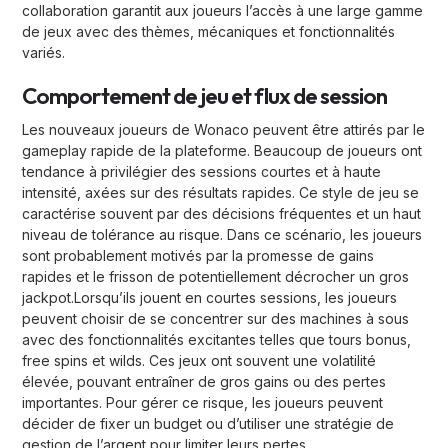
collaboration garantit aux joueurs l’accès à une large gamme
de jeux avec des thèmes, mécaniques et fonctionnalités
variés.
Comportement de jeu et flux de session
Les nouveaux joueurs de Wonaco peuvent être attirés par le
gameplay rapide de la plateforme. Beaucoup de joueurs ont
tendance à privilégier des sessions courtes et à haute
intensité, axées sur des résultats rapides. Ce style de jeu se
caractérise souvent par des décisions fréquentes et un haut
niveau de tolérance au risque. Dans ce scénario, les joueurs
sont probablement motivés par la promesse de gains
rapides et le frisson de potentiellement décrocher un gros
jackpot.Lorsqu’ils jouent en courtes sessions, les joueurs
peuvent choisir de se concentrer sur des machines à sous
avec des fonctionnalités excitantes telles que tours bonus,
free spins et wilds. Ces jeux ont souvent une volatilité
élevée, pouvant entraîner de gros gains ou des pertes
importantes. Pour gérer ce risque, les joueurs peuvent
décider de fixer un budget ou d’utiliser une stratégie de
gestion de l’argent pour limiter leurs pertes.