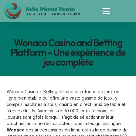
Wonaco Casino and Betting
Platform – Une expérience de
jeu complète
Wonaco Casino + Betting est une plateforme de jeux en
ligne bien établie qui offre une vaste gamme de jeux, y
compris machines à sous, casino en direct, jeux de table et
titres exclusifs. Avec plus de 10 000 jeux au choix, les
joueurs sont gâtés lorsqu’il s’agit de sélectionner leur
prochain jeu.L’une des caractéristiques clés qui distingue
Wonaco
des autres casinos en ligne est sa large gamme de