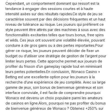
Cependant, un comportement dominant qui ressort est la
tendance à engager des sessions courtes et à haute
intensité axées sur des résultats rapides.Ce style de jeu se
caractérise souvent par des décisions fréquentes et un haut
niveau de tolérance au risque. Les joueurs qui préfèrent ce
style peuvent être attirés par des machines à sous avec des
fonctionnalités excitantes telles que tours bonus, free spins
et wilds. Ces jeux ont souvent une volatilité élevée, pouvant
conduire à de gros gains ou à des pertes importantes.Pour
gérer ce risque, les joueurs peuvent décider de fixer un
budget ou d’utiliser une stratégie de gestion de l’argent pour
limiter leurs pertes. Cette approche permet aux joueurs de
profiter du frisson d’un gameplay rapide tout en minimisant
leurs pertes potentielles.En conclusion, Wonaco Casino +
Betting est une excellente option pour les joueurs à la
recherche d’une expérience de jeu complète. Avec sa large
gamme de jeux, son bonus de bienvenue généreux et son
interface conviviale, il est facile de comprendre pourquoi
Wonaco est devenu un choix populaire parmi les amateurs
de casinos en ligne.Alors, pourquoi ne pas profiter du bonus
de bienvenue généreux de Wonaco ? Obtenez +250% sur