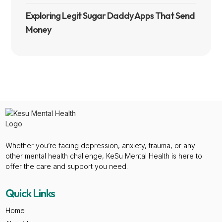
Exploring Legit Sugar Daddy Apps That Send
Money
Whether you’re facing depression, anxiety, trauma, or any
other mental health challenge, KeSu Mental Health is here to
offer the care and support you need.
Quick Links
Home