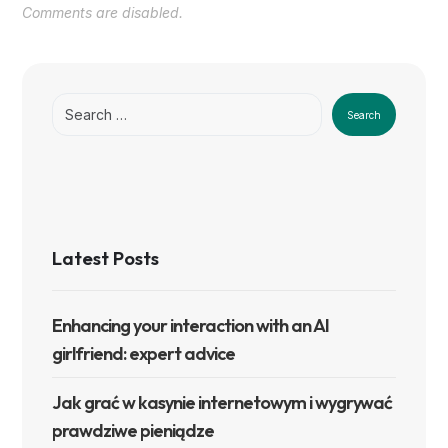
Comments are disabled.
Search
Latest Posts
Enhancing your interaction with an AI
girlfriend: expert advice
Jak grać w kasynie internetowym i wygrywać
prawdziwe pieniądze