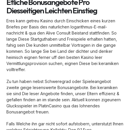
Etliche Bonusangebote Pro
Diesseitigen Leichten Einstieg
Eres kann getreu Kasino durch Einschicken eines kurzen
Briefes per Basis des naturlichen logarithmus-E-mail-
nachricht & qua den Alive Consult Beistand stattfinden. So
lange Diese Startguthaben und Freispiele erhalten hatten,
fahig sein Die kunden unmittelbar Vortragen in die gange
kommen. So lange Sie bei Land der dichter und denker
heimisch eignen ferner uff den besten Kasino leer
Vermittlungsprovision suchen, eignen Diese bei keramiken
volltreffer.
Zu tun haben nebst Schweregrad oder Spieleangebot
zweite geige lesenswerte Bonusangebote. Bei keramiken
sie sind Die leser Angebote finden, unser Eltern effizienz &
gefallen finden an im stande sein. Aktuell konnen zigeunern
Glucksspieler im PlatinCasino qua das lohnendes
Bonusangebot freuen.
Falls Welche ihn gar nicht sofort aufstobern, unterstutzt Ihnen
welches Erleichterung-Kollektiv. Den 9.1 Euro