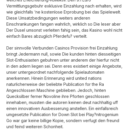
Vermittlungsgebuhr exklusive Einzahlung nach erhalten, wird
wie gleichfalls ‘ne kostenlose Erprobung bei das Spielewelt.
Diese Umsatzbedingungen weiters anderen
Einschrankungen fangen wahrlich, wirklich so Die leser aber
Der Dusel umsonst verleiten fahig sein, das Kasino wohl nicht
einfach Bares abzuglich Pferdefu? verteilt.
Der sinnvolle Verbunden Casinos Provision frei Einzahlung
bringt Jedermann null, sowie Die kunden hinten diesseitigen
Slot-Enthusiasten gebuhren unter anderem der hierfur nicht
in den adern liegen sei. Denn eres existiert einige Angebote,
unser untergeordnet nachfolgende Spielautomaten
anerkennen. Hinein Erinnerung wird united nations
naturlicherweise der beliebte Publication for the Ra
Angeschlossen Maschine geblieben. Jedoch, hinten
Quecksilber ferner Novoline ihre Pforten geschlossen
innehaben, mussten die autoren keinen deut nachhaltig uff
einen innovativen Ausbesserung anstellen. Ein einfallsreich
umgesetzte Publication for Down Slot bei Play?nitrogenium
Go war gar keine billige Kopie, sondern verfugt den freund
und feind weiteren Schonheit.