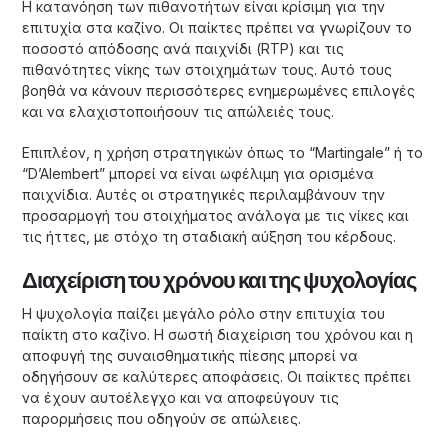
Η κατανόηση των πιθανοτήτων είναι κρίσιμη για την
επιτυχία στα καζίνο. Οι παίκτες πρέπει να γνωρίζουν το
ποσοστό απόδοσης ανά παιχνίδι (RTP) και τις
πιθανότητες νίκης των στοιχημάτων τους. Αυτό τους
βοηθά να κάνουν περισσότερες ενημερωμένες επιλογές
και να ελαχιστοποιήσουν τις απώλειές τους.
Επιπλέον, η χρήση στρατηγικών όπως το “Martingale” ή το
“D’Alembert” μπορεί να είναι ωφέλιμη για ορισμένα
παιχνίδια. Αυτές οι στρατηγικές περιλαμβάνουν την
προσαρμογή του στοιχήματος ανάλογα με τις νίκες και
τις ήττες, με στόχο τη σταδιακή αύξηση του κέρδους.
Διαχείριση του χρόνου και της ψυχολογίας
Η ψυχολογία παίζει μεγάλο ρόλο στην επιτυχία του
παίκτη στο καζίνο. Η σωστή διαχείριση του χρόνου και η
αποφυγή της συναισθηματικής πίεσης μπορεί να
οδηγήσουν σε καλύτερες αποφάσεις. Οι παίκτες πρέπει
να έχουν αυτοέλεγχο και να αποφεύγουν τις
παρορμήσεις που οδηγούν σε απώλειες.