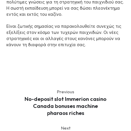
πολύτιμες γνώσεις για τη στρατηγική του παιχνιδιού σας.
Η σωστή εκπαίδευση μπορεί να σας δώσει πλεονέκτημα
εντός και εκτός του καζίνο.
Είναι ζωτικής σημασίας να παρακολουθείτε συνεχώς τις
εξελίξεις στον κόσμο των τυχερών παιχνιδιών. Οι νέες
στρατηγικές και οι αλλαγές στους κανόνες μπορούν να
κάνουν τη διαφορά στην επιτυχία σας.
Previous
No-deposit slot Immerion casino
Canada bonuses machine
pharaos riches
Next