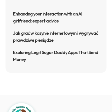
Enhancing your interaction with an AI
girlfriend: expert advice
Jak grać w kasynie internetowym i wygrywać
prawdziwe pieniądze
Exploring Legit Sugar Daddy Apps That Send
Money