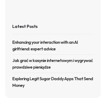
Latest Posts
Enhancing your interaction with an AI
girlfriend: expert advice
Jak grać w kasynie internetowym i wygrywać
prawdziwe pieniądze
Exploring Legit Sugar Daddy Apps That Send
Money