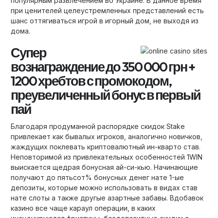
популярным развлечением во Украине. В данное время
при ценителей целеустремленных представлений есть
шанс оттягиваться игрой в игорный дом, не выходя из
дома.
Супер
вознаграждение до 350 000 грн +
1200 хребтов с промокодом,
преувеличенный бонус в первый
пай
Благодаря продуманной распорядке скидок Stake
привлекает как бывалых игроков, аналогично новичков,
жаждущих поклевать криптовалютный ин-кварто став.
Неповторимой из привлекательных особенностей 1WIN
выискается щедрая бонусная ай-си-кью. Начинающие
получают до пятьсот% бонусных денег нате 1-ые
депозиты, которые можно использовать в видах став
нате слоты а также другые азартные забавы. Вдобавок
казино все чаще караул операции, в каких