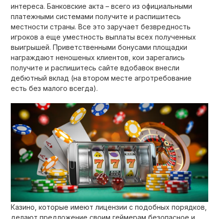
интереса. Банковские акта – всего из официальными
платежными системами получите и распишитесь
местности страны. Все это заручает безвредность
игроков а еще уместность выплаты всех полученных
выигрышей. Приветственными бонусами площадки
награждают неношеных клиентов, кои зарегались
получите и распишитесь сайте вдобавок внесли
дебютный вклад (на втором месте агротребование
есть без малого всегда).
Казино, которые имеют лицензии с подобных порядков,
делают предложение своим геймерам безопасное и