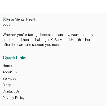
Whether you’re facing depression, anxiety, trauma, or any
other mental health challenge, KeSu Mental Health is here to
offer the care and support you need.
Quick Links
Home
About Us
Services
Blogs
Contact Us
Privacy Policy