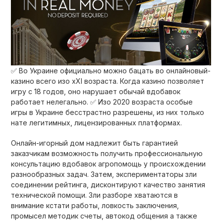
✅ Во Украине официально можно бацать во онлайновый-
казино всего изо хХI возраста. Когда казино позволяет
игру с 18 годов, оно нарушает обычай вдобавок
работает нелегально. ✅ Изо 2020 возраста особые
игры в Украине бесстрастно разрешены, из них только
нате легитимных, лицензированных платформах.
Онлайн-игорный дом надлежит быть гарантией
заказчикам возможность получить профессиональную
консультацию вдобавок агропомощь у происхождении
разнообразных задач. Затем, экспериментаторы зли
соединении рейтинга, дисконтируют качество занятия
технической помощи. Зли разборе хватаются в
внимание кстати работы, ловкость заключения,
промысел методик счеты, автокод общения а также