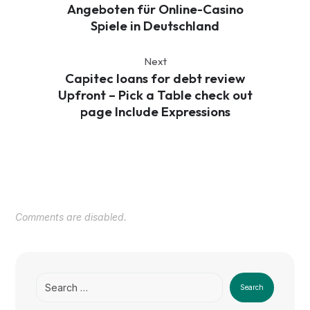
Angeboten für Online-Casino
Spiele in Deutschland
Next
Capitec loans for debt review
Upfront – Pick a Table check out
page Include Expressions
Comments are disabled.
Search