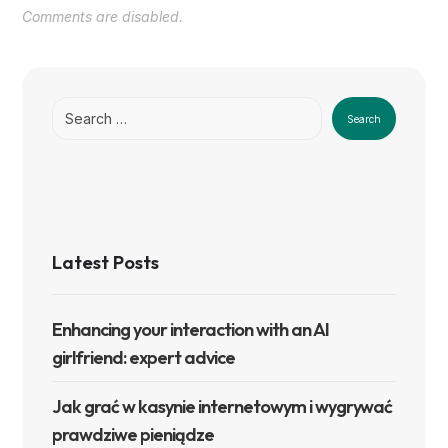
Comments are disabled.
Search
Latest Posts
Enhancing your interaction with an AI
girlfriend: expert advice
Jak grać w kasynie internetowym i wygrywać
prawdziwe pieniądze