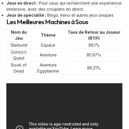
Jeux en direct :
Pour ceux qui recherchent une expérience
immersive, avec des croupiers en direct.
Jeux de spécialité :
Bingo, keno et autres jeux uniques.
Les Meilleures Machines à Sous
Nom du
Taux de Retour au Joueur
Thème
Jeu
(RTP)
Starburst
Espace
96.1%
Gonzo’s
Aventure
95.97%
Quest
Book of
Aventure
96.21%
Dead
Égyptienne