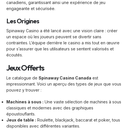
canadiens, garantissant ainsi une expérience de jeu
engageante et sécurisée.
Les Origines
Spinaway Casino a été lancé avec une vision claire : créer
un espace où les joueurs peuvent se divertir sans
contraintes. L’équipe derrière le casino a mis tout en œuvre
pour s’assurer que les utilisateurs se sentent valorisés et
écoutés.
Jeux Offerts
Le catalogue de
Spinaway Casino Canada
est
impressionnant. Voici un aperçu des types de jeux que vous
pouvez y trouver :
Machines à sous :
Une vaste sélection de machines à sous
classiques et modernes avec des graphiques
époustouflants.
Jeux de table :
Roulette, blackjack, baccarat et poker, tous
disponibles avec différentes variantes.