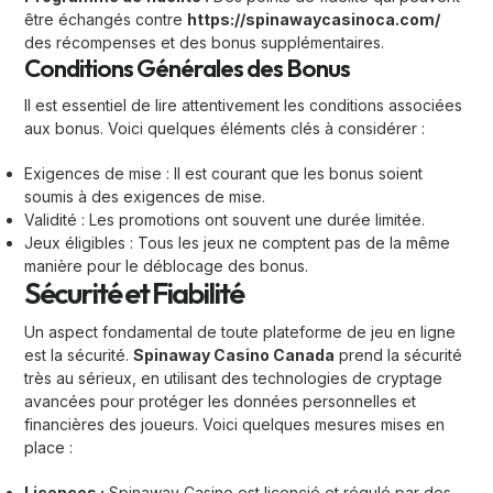
être échangés contre
https://spinawaycasinoca.com/
des récompenses et des bonus supplémentaires.
Conditions Générales des Bonus
Il est essentiel de lire attentivement les conditions associées
aux bonus. Voici quelques éléments clés à considérer :
Exigences de mise : Il est courant que les bonus soient
soumis à des exigences de mise.
Validité : Les promotions ont souvent une durée limitée.
Jeux éligibles : Tous les jeux ne comptent pas de la même
manière pour le déblocage des bonus.
Sécurité et Fiabilité
Un aspect fondamental de toute plateforme de jeu en ligne
est la sécurité.
Spinaway Casino Canada
prend la sécurité
très au sérieux, en utilisant des technologies de cryptage
avancées pour protéger les données personnelles et
financières des joueurs. Voici quelques mesures mises en
place :
Licences :
Spinaway Casino est licencié et régulé par des