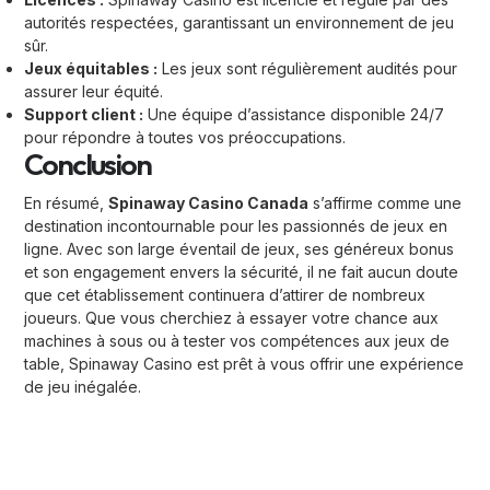
autorités respectées, garantissant un environnement de jeu
sûr.
Jeux équitables :
Les jeux sont régulièrement audités pour
assurer leur équité.
Support client :
Une équipe d’assistance disponible 24/7
pour répondre à toutes vos préoccupations.
Conclusion
En résumé,
Spinaway Casino Canada
s’affirme comme une
destination incontournable pour les passionnés de jeux en
ligne. Avec son large éventail de jeux, ses généreux bonus
et son engagement envers la sécurité, il ne fait aucun doute
que cet établissement continuera d’attirer de nombreux
joueurs. Que vous cherchiez à essayer votre chance aux
machines à sous ou à tester vos compétences aux jeux de
table, Spinaway Casino est prêt à vous offrir une expérience
de jeu inégalée.