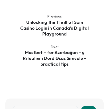
Previous
Unlocking the Thrill of Spin
Casino Login in Canada’s Digital
Playground
Next
Mostbet – for Azerbaijan – ş
Ritualının Dörd Əsas Simvolu –
practical tips