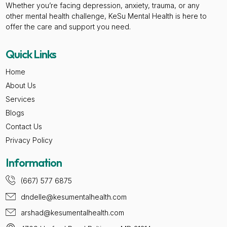
Whether you’re facing depression, anxiety, trauma, or any
other mental health challenge, KeSu Mental Health is here to
offer the care and support you need.
Quick Links
Home
About Us
Services
Blogs
Contact Us
Privacy Policy
Information
(667) 577 6875
dndelle@kesumentalhealth.com
arshad@kesumentalhealth.com