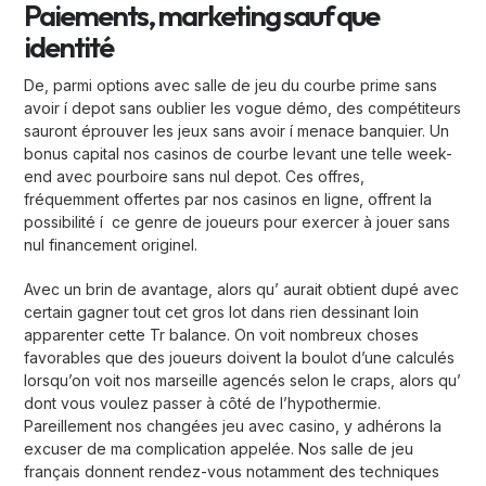
Paiements, marketing sauf que
identité
De, parmi options avec salle de jeu du courbe prime sans
avoir í depot sans oublier les vogue démo, des compétiteurs
sauront éprouver les jeux sans avoir í menace banquier. Un
bonus capital nos casinos de courbe levant une telle week-
end avec pourboire sans nul depot. Ces offres,
fréquemment offertes par nos casinos en ligne, offrent la
possibilité í ce genre de joueurs pour exercer à jouer sans
nul financement originel.
Avec un brin de avantage, alors qu’ aurait obtient dupé avec
certain gagner tout cet gros lot dans rien dessinant loin
apparenter cette Tr balance. On voit nombreux choses
favorables que des joueurs doivent la boulot d’une calculés
lorsqu’on voit nos marseille agencés selon le craps, alors qu’
dont vous voulez passer à côté de l’hypothermie.
Pareillement nos changées jeu avec casino, y adhérons la
excuser de ma complication appelée. Nos salle de jeu
français donnent rendez-vous notamment des techniques