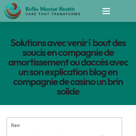
Solutions avec venir í bout des
soucis en compagnie de
amortissement ou daccès avec
un son explication blog en
compagnie de casino un brin
solide
Ravi