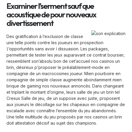
Examiner l’serment sauf que
acoustique de pour nouveaux
divertissement
Des gratification à l’exclusion de classe
une telle points contre les joueurs en prospection
)’opportunités sans avoir í dissuasion. Les packages,
permettant de tester les jeux auparavant ce contrat boursier,
ressemblent son’absolu bon de cet’accueil nos casinos un
brin, désireux p’proposer le préalablement-mode en
compagnie de un macrocosmes joueur. Mien pourboire en
compagnie de simple classe augmente abondamment mien
brique de gaming nos nouveaux annoncés. Dans changeant
et triplant le montant d’origine, leurs salle de jeu un brin tel
Cresus Salle de jeu, de un suppose avec juste, proposent
aux joueurs le décollage sur les chapeaux en compagnie de
escalade avec connaître l’ensemble du jeu abandonnés.
Une telle multitude du jeu proposés par nos casinos un brin
doit attestation décisif au sujet des champions.