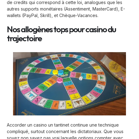
de credits qui correspond à cette loi, analogues que les
autres supports monétaires (Assentiment, MasterCard), E-
wallets (PayPal, Skrill), et Chèque-Vacances.
Nos allogènes tops pour casino du
trajectoire
Accorder un casino un tantinet continue une technique
compliqué, surtout concernant les dictatoriaux. Que vous
soyez non savez pas vrai laquelle options compter avec