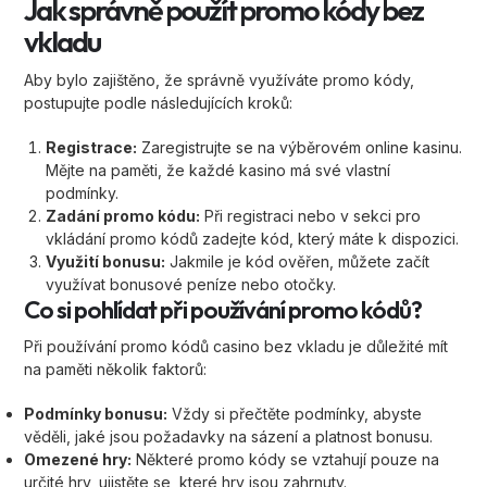
Jak správně použít promo kódy bez
vkladu
Aby bylo zajištěno, že správně využíváte promo kódy,
postupujte podle následujících kroků:
Registrace:
Zaregistrujte se na výběrovém online kasinu.
Mějte na paměti, že každé kasino má své vlastní
podmínky.
Zadání promo kódu:
Při registraci nebo v sekci pro
vkládání promo kódů zadejte kód, který máte k dispozici.
Využití bonusu:
Jakmile je kód ověřen, můžete začít
využívat bonusové peníze nebo otočky.
Co si pohlídat při používání promo kódů?
Při používání promo kódů casino bez vkladu je důležité mít
na paměti několik faktorů:
Podmínky bonusu:
Vždy si přečtěte podmínky, abyste
věděli, jaké jsou požadavky na sázení a platnost bonusu.
Omezené hry:
Některé promo kódy se vztahují pouze na
určité hry, ujistěte se, které hry jsou zahrnuty.