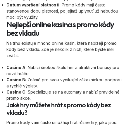
Datum vypršení platnosti:
Promo kódy mají často
stanovenou dobu platnosti, po jejímž uplynutí už nebudou
moci být využity.
Nejlepší online kasina s promo kódy
bez vkladu
Na trhu existuje mnoho online kasin, která nabízejí promo
kódy bez vkladu. Zde je několik z nich, které byste měli
zvážit:
Casino A:
Nabízí širokou škálu her a atraktivní bonusy pro
nové hráče.
Casino B:
Známé pro svou vynikající zákaznickou podporu
a rychlé výplaty.
Casino C:
Specializuje se na automaty a nabízí pravidelné
promo akce.
Jaké hry můžete hrát s promo kódy bez
vkladu?
Promo kódy vám často umožňují hrát různé hry, jako jsou: