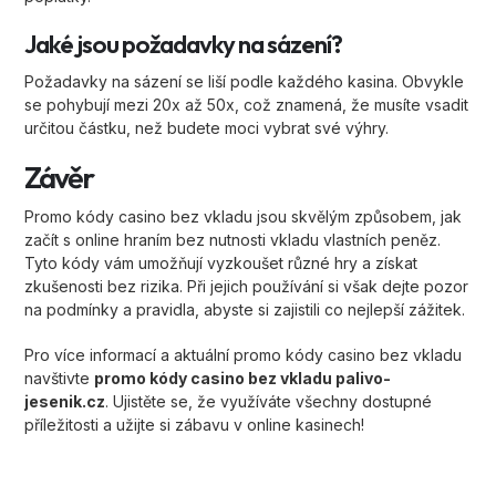
Jaké jsou požadavky na sázení?
Požadavky na sázení se liší podle každého kasina. Obvykle
se pohybují mezi 20x až 50x, což znamená, že musíte vsadit
určitou částku, než budete moci vybrat své výhry.
Závěr
Promo kódy casino bez vkladu jsou skvělým způsobem, jak
začít s online hraním bez nutnosti vkladu vlastních peněz.
Tyto kódy vám umožňují vyzkoušet různé hry a získat
zkušenosti bez rizika. Při jejich používání si však dejte pozor
na podmínky a pravidla, abyste si zajistili co nejlepší zážitek.
Pro více informací a aktuální promo kódy casino bez vkladu
navštivte
promo kódy casino bez vkladu palivo-
jesenik.cz
. Ujistěte se, že využíváte všechny dostupné
příležitosti a užijte si zábavu v online kasinech!