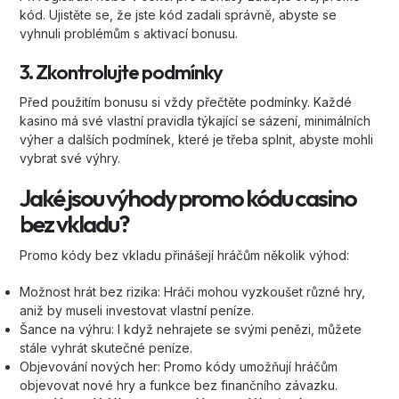
kód. Ujistěte se, že jste kód zadali správně, abyste se
vyhnuli problémům s aktivací bonusu.
3. Zkontrolujte podmínky
Před použitím bonusu si vždy přečtěte podmínky. Každé
kasino má své vlastní pravidla týkající se sázení, minimálních
výher a dalších podmínek, které je třeba splnit, abyste mohli
vybrat své výhry.
Jaké jsou výhody promo kódu casino
bez vkladu?
Promo kódy bez vkladu přinášejí hráčům několik výhod:
Možnost hrát bez rizika: Hráči mohou vyzkoušet různé hry,
aniž by museli investovat vlastní peníze.
Šance na výhru: I když nehrajete se svými penězi, můžete
stále vyhrát skutečné peníze.
Objevování nových her: Promo kódy umožňují hráčům
objevovat nové hry a funkce bez finančního závazku.