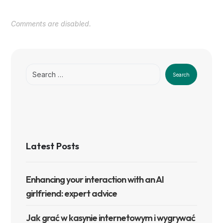
Comments are disabled.
Search
Latest Posts
Enhancing your interaction with an AI
girlfriend: expert advice
Jak grać w kasynie internetowym i wygrywać