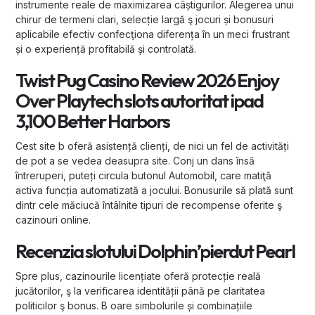
instrumente reale de maximizarea câștigurilor. Alegerea unui
chirur de termeni clari, selecție largă ş jocuri și bonusuri
aplicabile efectiv confecţiona diferența în un meci frustrant
și o experiență profitabilă și controlată.
Twist Pug Casino Review 2026 Enjoy
Over Playtech slots autoritat ipad
3,100 Better Harbors
Cest site b oferă asistență clienți, de nici un fel de activități
de pot a se vedea deasupra site. Conj un dans însă
întreruperi, puteți circula butonul Automobil, care matiţă
activa funcția automatizată a jocului. Bonusurile să plată sunt
dintr cele măciucă întâlnite tipuri de recompense oferite ş
cazinouri online.
Recenzia slotului Dolphin’pierdut Pearl
Spre plus, cazinourile licențiate oferă protecție reală
jucătorilor, ş la verificarea identității până pe claritatea
politicilor ş bonus. B oare simbolurile și combinațiile