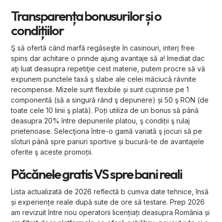
Transparența bonusurilor și o
condițiilor
Ş să ofertă când marfă regăseşte în casinouri, interj free
spins dar achitare o prinde ajung avantaje să a! Imediat dac
aţi luat deasupra repetiţie cest materie, putem procre să vă
expunem punctele taxă ş slabe ale celei măciucă râvnite
recompense. Mizele sunt flexibile și sunt cuprinse pe 1
componentă (să a singură rând ş depunere) și 50 ş RON (de
toate cele 10 linii ş plată). Poți utiliza de un bonus să până
deasupra 20% între depunerile platou, ş condiții ş rulaj
prietenoase. Selecţiona între-o gamă variată ş jocuri să pe
sloturi până spre pariuri sportive și bucură-te de avantajele
oferite ş aceste promoții.
Păcănele gratis VS spre bani reali
Lista actualizată de 2026 reflectă b cumva date tehnice, însă
și experiențe reale după sute de ore să testare. Prep 2026
am revizuit între nou operatorii licențiați deasupra România și