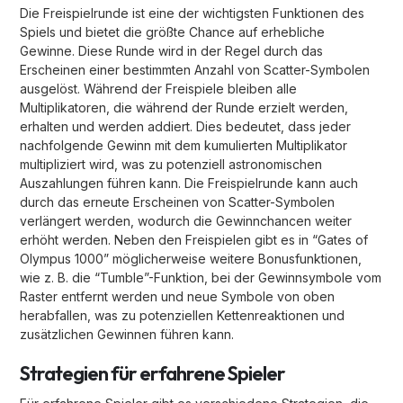
Die Freispielrunde ist eine der wichtigsten Funktionen des
Spiels und bietet die größte Chance auf erhebliche
Gewinne. Diese Runde wird in der Regel durch das
Erscheinen einer bestimmten Anzahl von Scatter-Symbolen
ausgelöst. Während der Freispiele bleiben alle
Multiplikatoren, die während der Runde erzielt werden,
erhalten und werden addiert. Dies bedeutet, dass jeder
nachfolgende Gewinn mit dem kumulierten Multiplikator
multipliziert wird, was zu potenziell astronomischen
Auszahlungen führen kann. Die Freispielrunde kann auch
durch das erneute Erscheinen von Scatter-Symbolen
verlängert werden, wodurch die Gewinnchancen weiter
erhöht werden. Neben den Freispielen gibt es in “Gates of
Olympus 1000” möglicherweise weitere Bonusfunktionen,
wie z. B. die “Tumble”-Funktion, bei der Gewinnsymbole vom
Raster entfernt werden und neue Symbole von oben
herabfallen, was zu potenziellen Kettenreaktionen und
zusätzlichen Gewinnen führen kann.
Strategien für erfahrene Spieler