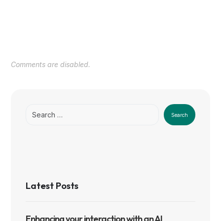
Comments are disabled.
Search
Latest Posts
Enhancing your interaction with an AI