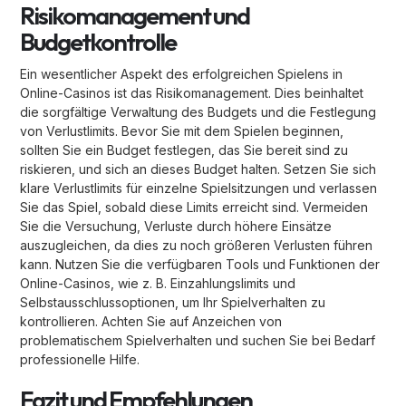
Risikomanagement und
Budgetkontrolle
Ein wesentlicher Aspekt des erfolgreichen Spielens in
Online-Casinos ist das Risikomanagement. Dies beinhaltet
die sorgfältige Verwaltung des Budgets und die Festlegung
von Verlustlimits. Bevor Sie mit dem Spielen beginnen,
sollten Sie ein Budget festlegen, das Sie bereit sind zu
riskieren, und sich an dieses Budget halten. Setzen Sie sich
klare Verlustlimits für einzelne Spielsitzungen und verlassen
Sie das Spiel, sobald diese Limits erreicht sind. Vermeiden
Sie die Versuchung, Verluste durch höhere Einsätze
auszugleichen, da dies zu noch größeren Verlusten führen
kann. Nutzen Sie die verfügbaren Tools und Funktionen der
Online-Casinos, wie z. B. Einzahlungslimits und
Selbstausschlussoptionen, um Ihr Spielverhalten zu
kontrollieren. Achten Sie auf Anzeichen von
problematischem Spielverhalten und suchen Sie bei Bedarf
professionelle Hilfe.
Fazit und Empfehlungen