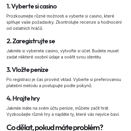
1. Vyberte si casino
Prozkoumejte různé možnosti a vyberte si casino, které
splňuje vaše požadavky. Zkontrolujte recenze a hodnocení
od ostatních hráčů.
2. Zaregistrujte se
Jakmile si vyberete casino, vytvořte si účet. Budete muset
zadat některé osobní údaje a ověřit svou identitu.
3. Vložte peníze
Po registraci je čas provést vklad. Vyberte si preferovanou
platební metodu a postupujte podle pokynů.
4. Hrajte hry
Jakmile máte na svém účtu peníze, můžete začít hrát.
Vyzkoušejte různé hry a najděte ty, které vás nejvíce baví.
Co dělat, pokud máte problém?