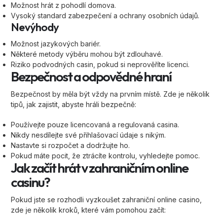
Možnost hrát z pohodlí domova.
Vysoký standard zabezpečení a ochrany osobních údajů.
Nevýhody
Možnost jazykových bariér.
Některé metody výběru mohou být zdlouhavé.
Riziko podvodných casin, pokud si neprověříte licenci.
Bezpečnost a odpovědné hraní
Bezpečnost by měla být vždy na prvním místě. Zde je několik
tipů, jak zajistit, abyste hráli bezpečně:
Používejte pouze licencovaná a regulovaná casina.
Nikdy nesdílejte své přihlašovací údaje s nikým.
Nastavte si rozpočet a dodržujte ho.
Pokud máte pocit, že ztrácíte kontrolu, vyhledejte pomoc.
Jak začít hrát v zahraničním online
casinu?
Pokud jste se rozhodli vyzkoušet zahraniční online casino,
zde je několik kroků, které vám pomohou začít: