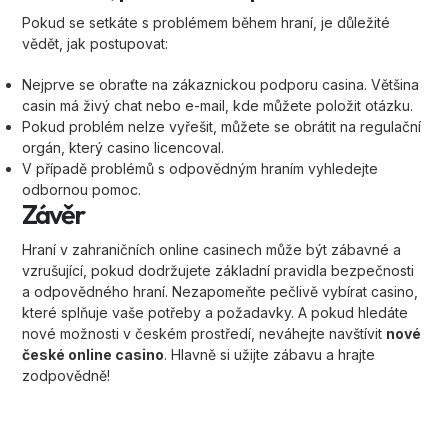
Pokud se setkáte s problémem během hraní, je důležité
vědět, jak postupovat:
Nejprve se obraťte na zákaznickou podporu casina. Většina
casin má živý chat nebo e-mail, kde můžete položit otázku.
Pokud problém nelze vyřešit, můžete se obrátit na regulační
orgán, který casino licencoval.
V případě problémů s odpovědným hraním vyhledejte
odbornou pomoc.
Závěr
Hraní v zahraničních online casinech může být zábavné a
vzrušující, pokud dodržujete základní pravidla bezpečnosti
a odpovědného hraní. Nezapomeňte pečlivě vybírat casino,
které splňuje vaše potřeby a požadavky. A pokud hledáte
nové možnosti v českém prostředí, neváhejte navštívit
nové
české online casino
. Hlavně si užijte zábavu a hrajte
zodpovědně!