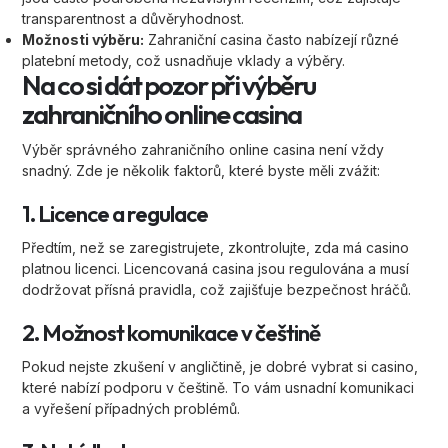
transparentnost a důvěryhodnost.
Možnosti výběru:
Zahraniční casina často nabízejí různé
platební metody, což usnadňuje vklady a výběry.
Na co si dát pozor při výběru
zahraničního online casina
Výběr správného zahraničního online casina není vždy
snadný. Zde je několik faktorů, které byste měli zvážit:
1. Licence a regulace
Předtím, než se zaregistrujete, zkontrolujte, zda má casino
platnou licenci. Licencovaná casina jsou regulována a musí
dodržovat přísná pravidla, což zajišťuje bezpečnost hráčů.
2. Možnost komunikace v češtině
Pokud nejste zkušení v angličtině, je dobré vybrat si casino,
které nabízí podporu v češtině. To vám usnadní komunikaci
a vyřešení případných problémů.