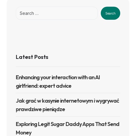
Search
Latest Posts
Enhancing your interaction with an AI
girlfriend: expert advice
Jak grać w kasynie internetowym i wygrywać
prawdziwe pieniądze
Exploring Legit Sugar Daddy Apps That Send
Money