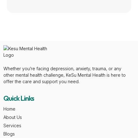
Whether you’re facing depression, anxiety, trauma, or any
other mental health challenge, KeSu Mental Health is here to
offer the care and support you need.
Quick Links
Home
About Us
Services
Blogs