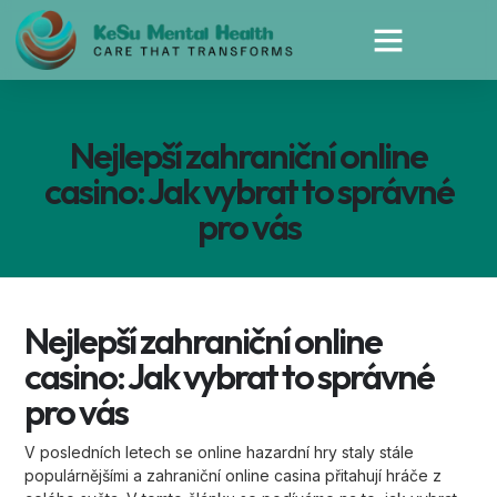
Nejlepší zahraniční online
casino: Jak vybrat to správné
pro vás
Nejlepší zahraniční online
casino: Jak vybrat to správné
pro vás
V posledních letech se online hazardní hry staly stále
populárnějšími a zahraniční online casina přitahují hráče z