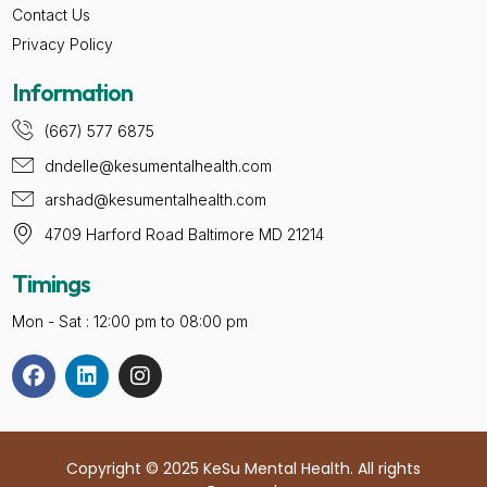
Contact Us
Privacy Policy
Information
(667) 577 6875
dndelle@kesumentalhealth.com
arshad@kesumentalhealth.com
4709 Harford Road Baltimore MD 21214
Timings
Mon - Sat : 12:00 pm to 08:00 pm
Copyright © 2025 KeSu Mental Health. All rights