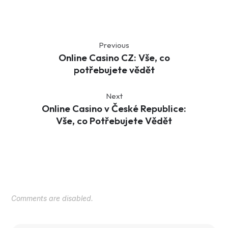
Previous
Online Casino CZ: Vše, co
potřebujete vědět
Next
Online Casino v České Republice:
Vše, co Potřebujete Vědět
Comments are disabled.