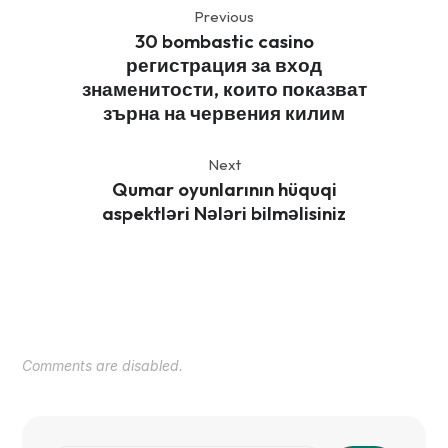
Previous
30 bombastic casino
регистрация за вход
знаменитости, които показват
зърна на червения килим
Next
Qumar oyunlarının hüquqi
aspektləri Nələri bilməlisiniz
Comments are disabled.