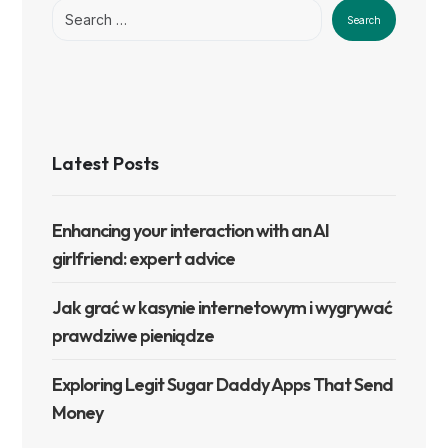
Search
Latest Posts
Enhancing your interaction with an AI
girlfriend: expert advice
Jak grać w kasynie internetowym i wygrywać
prawdziwe pieniądze
Exploring Legit Sugar Daddy Apps That Send
Money