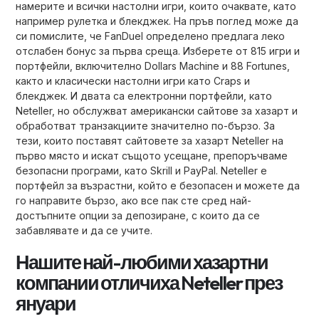
намерите и всички настолни игри, които очаквате, като
например рулетка и блекджек. На пръв поглед може да
си помислите, че FanDuel определено предлага леко
отслабен бонус за първа среща. Изберете от 815 игри и
портфейли, включително Dollars Machine и 88 Fortunes,
както и класически настолни игри като Craps и
блекджек. И двата са електронни портфейли, като
Neteller, но обслужват американски сайтове за хазарт и
обработват транзакциите значително по-бързо. За
тези, които поставят сайтовете за хазарт Neteller на
първо място и искат същото усещане, препоръчваме
безопасни програми, като Skrill и PayPal. Neteller е
портфейл за възрастни, който е безопасен и можете да
го направите бързо, ако все пак сте сред най-
достъпните опции за депозиране, с които да се
забавлявате и да се учите.
Нашите най-любими хазартни
компании отличиха Neteller през
януари