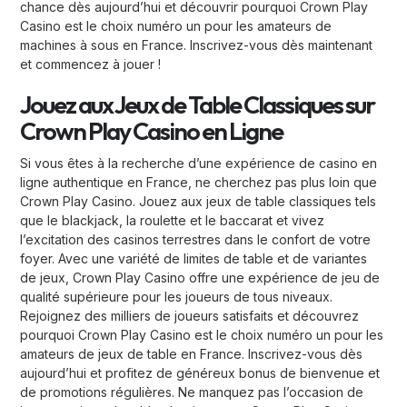
chance dès aujourd’hui et découvrir pourquoi Crown Play
Casino est le choix numéro un pour les amateurs de
machines à sous en France. Inscrivez-vous dès maintenant
et commencez à jouer !
Jouez aux Jeux de Table Classiques sur
Crown Play Casino en Ligne
Si vous êtes à la recherche d’une expérience de casino en
ligne authentique en France, ne cherchez pas plus loin que
Crown Play Casino. Jouez aux jeux de table classiques tels
que le blackjack, la roulette et le baccarat et vivez
l’excitation des casinos terrestres dans le confort de votre
foyer. Avec une variété de limites de table et de variantes
de jeux, Crown Play Casino offre une expérience de jeu de
qualité supérieure pour les joueurs de tous niveaux.
Rejoignez des milliers de joueurs satisfaits et découvrez
pourquoi Crown Play Casino est le choix numéro un pour les
amateurs de jeux de table en France. Inscrivez-vous dès
aujourd’hui et profitez de généreux bonus de bienvenue et
de promotions régulières. Ne manquez pas l’occasion de