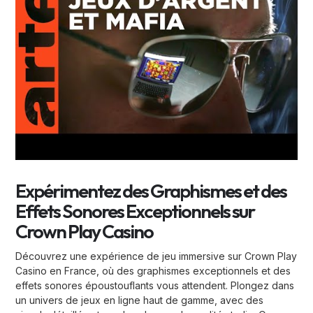
Expérimentez des Graphismes et des
Effets Sonores Exceptionnels sur
Crown Play Casino
Découvrez une expérience de jeu immersive sur Crown Play
Casino en France, où des graphismes exceptionnels et des
effets sonores époustouflants vous attendent. Plongez dans
un univers de jeux en ligne haut de gamme, avec des